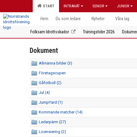
START
INTRANÄT
SENIOR
JUNIOR
Hem
Du som ledare
Nyheter
Våra lag
Folksam Idrottsskador
Träningstider 2026
Dokume
Dokument
Allmänna bilder (3)
Företagscupen
Gåfotboll (2)
Jul (4)
JumpYard (1)
Kommande matcher (14)
Ledarpärm (27)
Licensiering (2)