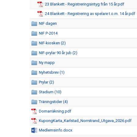
23 Blankett - Registreringsintyg från 15 år.pdf
24 Blankett - Registrering av spelare t.o.m. 14 år.pdf
NIF dagen
NIF P-2014
NIF-kiosken (2)
NIF-prylar 90 år jub (2)
Ny mapp
Nyhetsbrev (1)
Prylar (2)
Stadium (10)
Träningstider (4)
Domarräkning.pdf
KupongKarta_Karlstad_Norrstrand_Utgava_2026.pdf
Medlemsinfo.docx