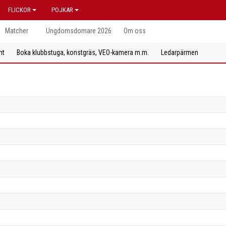
FLICKOR
POJKAR
Matcher
Ungdomsdomare 2026
Om oss
nt
Boka klubbstuga, konstgräs, VEO-kamera m.m.
Ledarpärmen