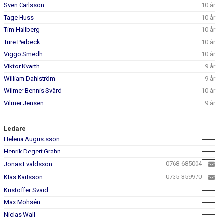
Sven Carlsson
10 år
Tage Huss
10 år
Tim Hallberg
10 år
Ture Perbeck
10 år
Viggo Smedh
10 år
Viktor Kvarth
9 år
William Dahlström
9 år
Wilmer Bennis Svärd
10 år
Vilmer Jensen
9 år
Ledare
Helena Augustsson
Henrik Degert Grahn
0768-685004
Jonas Evaldsson
0735-359970
Klas Karlsson
Kristoffer Svärd
Max Mohsén
Niclas Wall