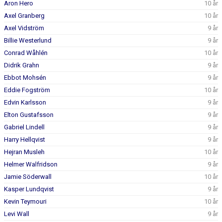
Aron Hero
10 år
Axel Granberg
10 år
Axel Vidström
9 år
Billie Westerlund
9 år
Conrad Wåhlén
10 år
Didrik Grahn
9 år
Ebbot Mohsén
9 år
Eddie Fogström
10 år
Edvin Karlsson
9 år
Elton Gustafsson
9 år
Gabriel Lindell
9 år
Harry Hellqvist
9 år
Hejran Musleh
10 år
Helmer Walfridson
9 år
Jamie Söderwall
10 år
Kasper Lundqvist
9 år
Kevin Teymouri
10 år
Levi Wall
9 år