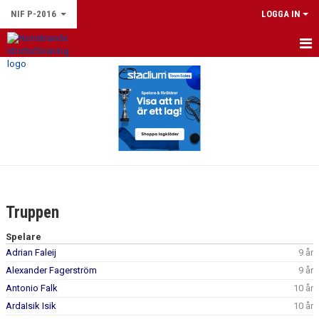
NIF P-2016
LOGGA IN
HEM
NYHETER
KALENDER
MATCHER
TRUPPEN
Truppen
BILDGALLERI
Spelare
Adrian Faleij
9 år
DOKUMENT
Alexander Fagerström
9 år
Antonio Falk
10 år
ArdaIsik Isik
10 år