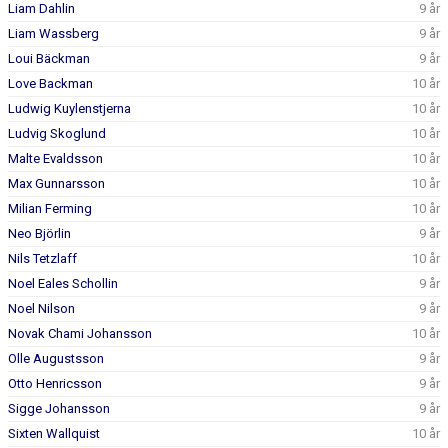
Liam Dahlin
9 år
Liam Wassberg
9 år
Loui Bäckman
9 år
Love Backman
10 år
Ludwig Kuylenstjerna
10 år
Ludvig Skoglund
10 år
Malte Evaldsson
10 år
Max Gunnarsson
10 år
Milian Ferming
10 år
Neo Björlin
9 år
Nils Tetzlaff
10 år
Noel Eales Schollin
9 år
Noel Nilson
9 år
Novak Chami Johansson
10 år
Olle Augustsson
9 år
Otto Henricsson
9 år
Sigge Johansson
9 år
Sixten Wallquist
10 år