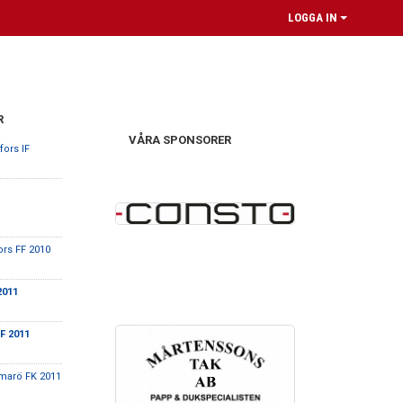
LOGGA IN
R
VÅRA SPONSORER
fors IF
ors FF 2010
2011
F 2011
arö FK 2011