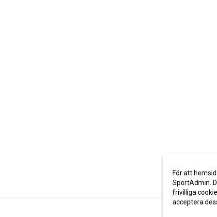
För att hemsid
SportAdmin. De
frivilliga cooki
acceptera des