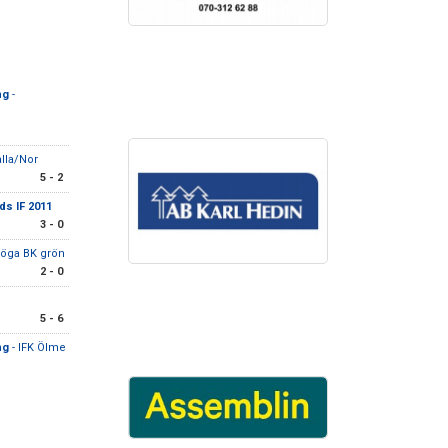
ng
-
alla/Nor
5 - 2
ds IF 2011
3 - 0
zöga BK grön
2 - 0
5 - 6
ng
- IFK Ölme