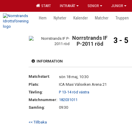
START
INTRANÄT
SENIOR
JUNIOR
Hem
Nyheter
Kalender
Matcher
Truppen
Norrstrands IF
3 - 5
P-2011 röd
INFORMATION
Matchstart:
sön 18 maj, 10:30
Plats:
ICA Maxi Välsviken Arena 21
Tävling:
P 13-14 röd västra
Matchnummer:
182031011
Samling:
09:30
<< Tillbaka