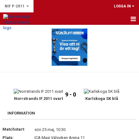
NIF P-2011
LOGGA IN
HEM
NYHETER
KALENDER
MATCHER
TRUPPEN
9 - 0
BILDGALLERI
Norrstrands IF 2011 svart
Karlskoga SK blå
DOKUMENT
INFORMATION
KONTAKT
Matchstart:
sön 25 maj, 10:30
Plats:
ICA Maxi Välsviken Arena 11