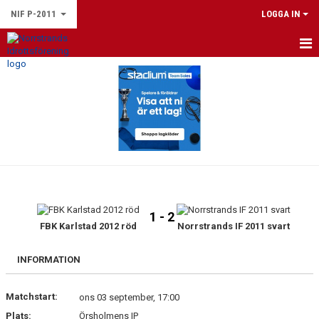
NIF P-2011
LOGGA IN
HEM
NYHETER
KALENDER
MATCHER
TRUPPEN
1 - 2
BILDGALLERI
FBK Karlstad 2012 röd
Norrstrands IF 2011 svart
DOKUMENT
INFORMATION
KONTAKT
Matchstart:
ons 03 september, 17:00
Plats:
Örsholmens IP