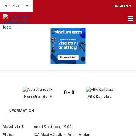
NIF P-2011
LOGGA IN
HEM
NYHETER
KALENDER
MATCHER
TRUPPEN
0 - 0
BILDGALLERI
Norrstrands IF
FBK Karlstad
DOKUMENT
INFORMATION
KONTAKT
Matchstart:
ons 15 oktober, 19:00
Plats:
ICA Maxi Välsviken Arena A-plan