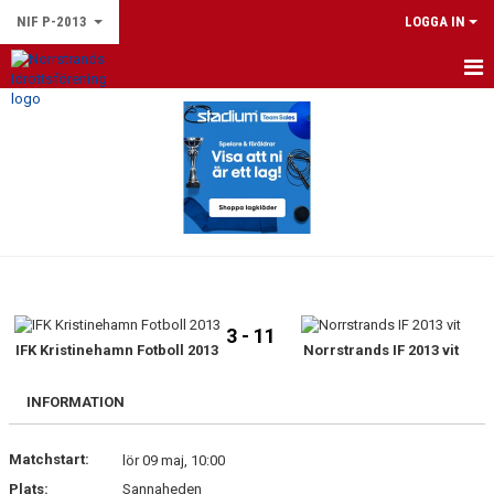
NIF P-2013
LOGGA IN
HEM
NYHETER
KALENDER
TRUPPEN
BILDGALLERI
3 - 11
DOKUMENT
IFK Kristinehamn Fotboll 2013
Norrstrands IF 2013 vit
KONTAKT
INFORMATION
Matchstart:
lör 09 maj, 10:00
Plats:
Sannaheden