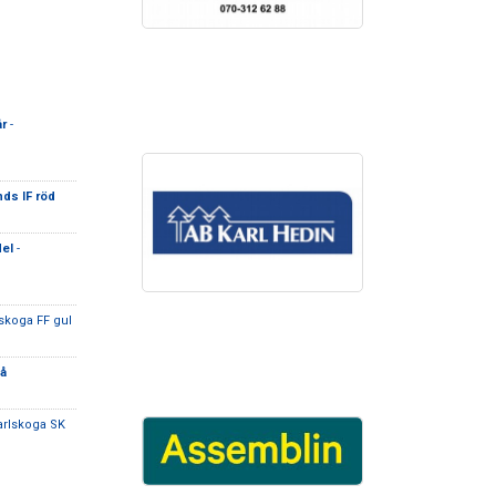
år
-
nds IF röd
del
-
lskoga FF gul
lå
arlskoga SK