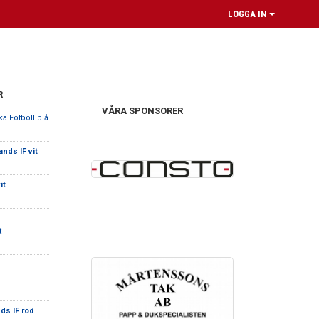
LOGGA IN
R
VÅRA SPONSORER
ika Fotboll blå
ands IF vit
it
t
ds IF röd