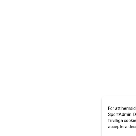
För att hemsid
SportAdmin. De
frivilliga cooki
acceptera des