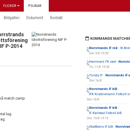
FLICKOR
POJKAR
Bildgalleri
Dokument
Kontakt
rrstrands
KOMMANDE MATCHE
ottsförening
IF P-2014
Norrstrands IF röd
- IK Arv
Sön 9/8 10:00
Hammarö FK väst -
Norrstr
Tis 11/8 19:00
Torsby IF -
Norrstrands IF v
Sön 16/8
Norrstrands IF blå
-
IFK Kristinehamn Fotboll vi
a på match camp.
Sön 16/8
Norrstrands IF blå
-
IF Karlstad Fotboll blå
tal lag.
Ons 19/8 19:15
dag.
Skattkärrs IF blå -
Norrstran