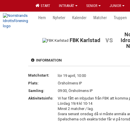
START
INTRANÄT
SENIOR
JUNIOR
Hem
Nyheter
Kalender
Matcher
Truppen
No
vs
FBK Karlstad
Idr
N
INFORMATION
Matchstart:
lör 19 april, 10:00
Plats:
Örsholmens IP
Samling:
09:00, Örsholmens IP
Aktivitetsinfo:
Vi har fått en inbjudan från FBK att komm
Lördag 19/4 kl 10-14
Minst 2 matcher / lag.
Svara senast onsdag då vi måste anmäla an
Spelschema och exakta tider får vi på tors