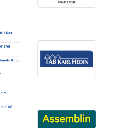
2016 Röd
016 Vit
trands IF röd
 -
arro IF
rs IF blå