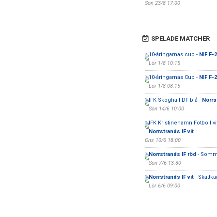
Sön 23/8 17:00
SPELADE MATCHER
10-åringarnas cup -
NIF F-
Lör 1/8 10:15
10-åringarnas Cup -
NIF F-2
Lör 1/8 08:15
IFK Skoghall DF blå -
Norrs
Sön 14/6 10:00
IFK Kristinehamn Fotboll vit
Norrstrands IF vit
Ons 10/6 18:00
Norrstrands IF röd
- Somm
Sön 7/6 13:30
Norrstrands IF vit
- Skattkär
Lör 6/6 09:00