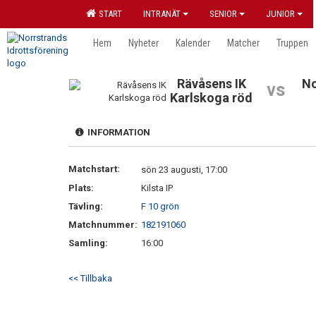
START
INTRANÄT
SENIOR
JUNIOR
Hem
Nyheter
Kalender
Matcher
Truppen
Rävåsens IK
No
vs
Karlskoga röd
INFORMATION
Matchstart:
sön 23 augusti, 17:00
Plats:
Kilsta IP
Tävling:
F 10 grön
Matchnummer:
182191060
Samling:
16:00
<< Tillbaka