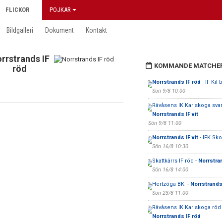
FLICKOR
POJKAR
Bildgalleri
Dokument
Kontakt
rrstrands IF
KOMMANDE MATCHE
röd
Norrstrands IF röd
- IF Kil 
Sön 9/8 10:00
Rävåsens IK Karlskoga svart
Norrstrands IF vit
Sön 9/8 11:00
Norrstrands IF vit
- IFK Sko
Sön 16/8 10:30
Skattkärrs IF röd -
Norrstra
Sön 16/8 14:00
Hertzöga BK -
Norrstrands 
Sön 23/8 11:00
Rävåsens IK Karlskoga röd 
Norrstrands IF röd