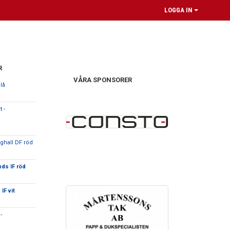
LOGGA IN
R
VÅRA SPONSORER
blå
 -
ghall DF röd
nds IF röd
IF vit
-