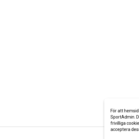
För att hemsid
SportAdmin. De
frivilliga cooki
acceptera des