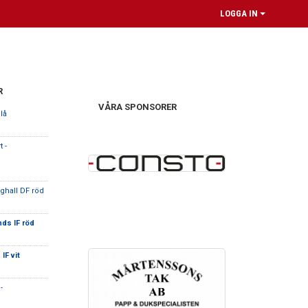
LOGGA IN
R
VÅRA SPONSORER
blå
 -
ghall DF röd
nds IF röd
IF vit
-