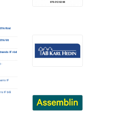
2016 Röd
016 Vit
trands IF röd
 -
arro IF
rs IF blå