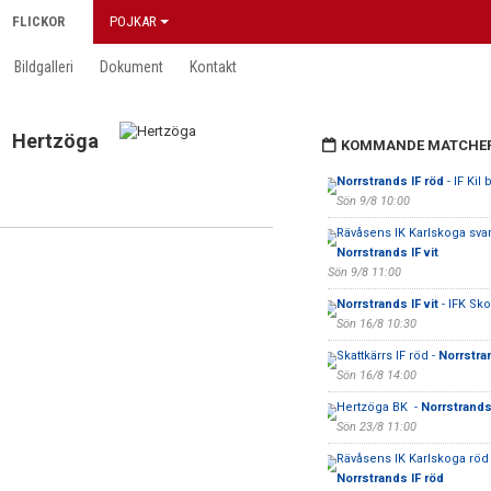
FLICKOR
POJKAR
Bildgalleri
Dokument
Kontakt
Hertzöga
KOMMANDE MATCHE
Norrstrands IF röd
- IF Kil 
Sön 9/8 10:00
Rävåsens IK Karlskoga svart
Norrstrands IF vit
Sön 9/8 11:00
Norrstrands IF vit
- IFK Sko
Sön 16/8 10:30
Skattkärrs IF röd -
Norrstra
Sön 16/8 14:00
Hertzöga BK -
Norrstrands 
Sön 23/8 11:00
Rävåsens IK Karlskoga röd 
Norrstrands IF röd