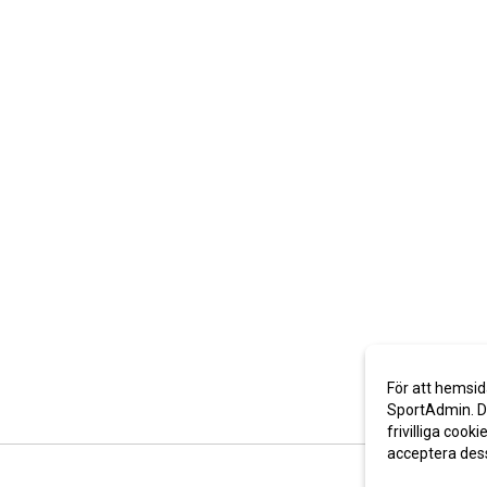
För att hemsid
SportAdmin. De
frivilliga cooki
acceptera des