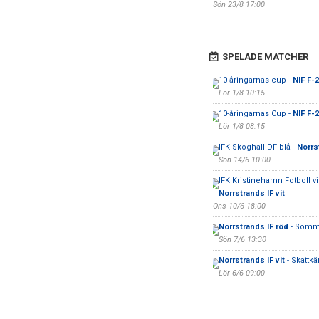
Sön 23/8 17:00
SPELADE MATCHER
10-åringarnas cup -
NIF F-
Lör 1/8 10:15
10-åringarnas Cup -
NIF F-2
Lör 1/8 08:15
IFK Skoghall DF blå -
Norrs
Sön 14/6 10:00
IFK Kristinehamn Fotboll vit
Norrstrands IF vit
Ons 10/6 18:00
Norrstrands IF röd
- Somm
Sön 7/6 13:30
Norrstrands IF vit
- Skattkär
Lör 6/6 09:00