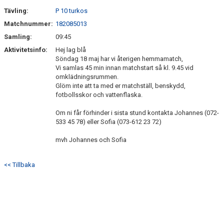
Tävling:
P 10 turkos
Matchnummer:
182085013
Samling:
09:45
Aktivitetsinfo:
Hej lag blå
Söndag 18 maj har vi återigen hemmamatch,
Vi samlas 45 min innan matchstart så kl. 9.45 vid
omklädningsrummen.
Glöm inte att ta med er matchställ, benskydd,
fotbollsskor och vattenflaska.
Om ni får förhinder i sista stund kontakta Johannes (072-
533 45 78) eller Sofia (073-612 23 72)
mvh Johannes och Sofia
<< Tillbaka