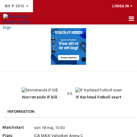
NIF P-2015
LOGGA IN
HEM
NYHETER
KALENDER
MATCHER
TRUPPEN
vs
BILDGALLERI
Norrstrands IF blå
IF Karlstad Fotboll svart
DOKUMENT
INFORMATION
KONTAKT
Matchstart:
sön 18 maj, 10:30
Plats:
ICA MAXI Välsviken Arena C