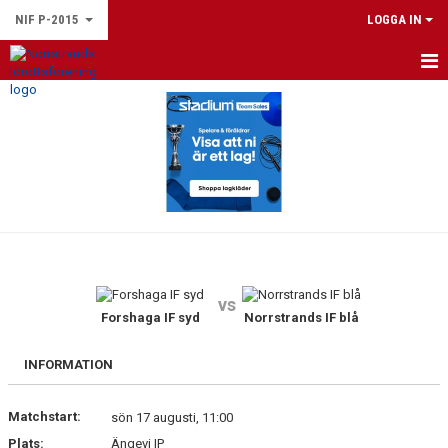
NIF P-2015
LOGGA IN
HEM
NYHETER
KALENDER
MATCHER
TRUPPEN
vs
BILDGALLERI
Forshaga IF syd
Norrstrands IF blå
DOKUMENT
INFORMATION
KONTAKT
Matchstart:
sön 17 augusti, 11:00
Plats:
Ängevi IP