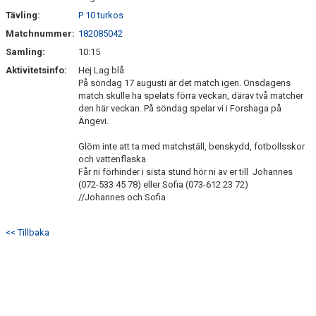
Tävling:
P 10 turkos
Matchnummer:
182085042
Samling:
10:15
Aktivitetsinfo:
Hej Lag blå
På söndag 17 augusti är det match igen. Onsdagens
match skulle ha spelats förra veckan, därav två matcher
den här veckan. På söndag spelar vi i Forshaga på
Ängevi.
Glöm inte att ta med matchställ, benskydd, fotbollsskor
och vattenflaska
Får ni förhinder i sista stund hör ni av er till Johannes
(072-533 45 78) eller Sofia (073-612 23 72)
//Johannes och Sofia
<< Tillbaka