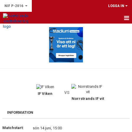
NIF P-2016
LOGGA IN
HEM
NYHETER
KALENDER
MATCHER
TRUPPEN
vs
BILDGALLERI
IF Viken
Norrstrands IF vit
DOKUMENT
INFORMATION
Matchstart:
sön 14 juni, 15:00