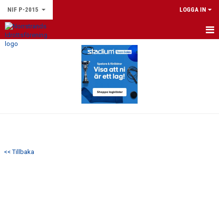
NIF P-2015
LOGGA IN
HEM
NYHETER
KALENDER
MATCHER
TRUPPEN
<< Tillbaka
BILDGALLERI
DOKUMENT
KONTAKT