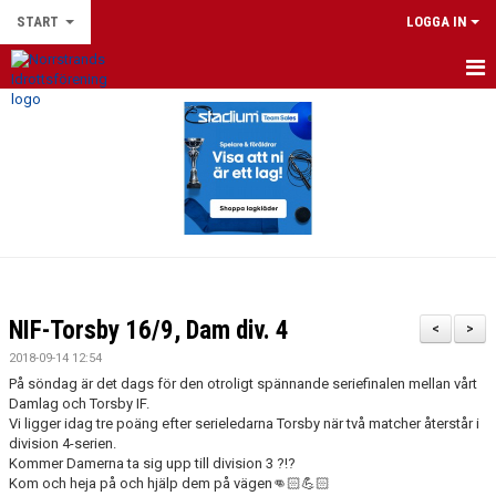
START
LOGGA IN
HEM
DU SOM LEDARE
NYHETER
FOTBOLLSSKOLAN 2026
NPF-FOTBOLL
NIF-Torsby 16/9, Dam div. 4
<
>
LEEDS UNITED FOOTBALL SCHOOL 2026
2018-09-14 12:54
På söndag är det dags för den otroligt spännande seriefinalen mellan vårt
NIF:S FOTBOLLSKOLLO 2026
Damlag och Torsby IF.
Vi ligger idag tre poäng efter serieledarna Torsby när två matcher återstår i
division 4-serien.
VÅRA LAG
Kommer Damerna ta sig upp till division 3 ?!?
Kom och heja på och hjälp dem på vägen👊🏻💪🏻