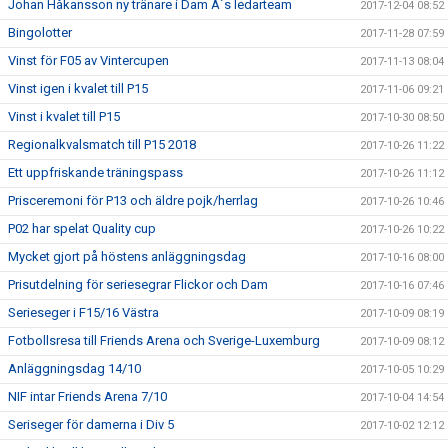
Johan Håkansson ny tränare i Dam A´s ledarteam
2017-12-04 08:52
Bingolotter
2017-11-28 07:59
Vinst för F05 av Vintercupen
2017-11-13 08:04
Vinst igen i kvalet till P15
2017-11-06 09:21
Vinst i kvalet till P15
2017-10-30 08:50
Regionalkvalsmatch till P15 2018
2017-10-26 11:22
Ett uppfriskande träningspass
2017-10-26 11:12
Prisceremoni för P13 och äldre pojk/herrlag
2017-10-26 10:46
P02 har spelat Quality cup
2017-10-26 10:22
Mycket gjort på höstens anläggningsdag
2017-10-16 08:00
Prisutdelning för seriesegrar Flickor och Dam
2017-10-16 07:46
Serieseger i F15/16 Västra
2017-10-09 08:19
Fotbollsresa till Friends Arena och Sverige-Luxemburg
2017-10-09 08:12
Anläggningsdag 14/10
2017-10-05 10:29
NIF intar Friends Arena 7/10
2017-10-04 14:54
Seriseger för damerna i Div 5
2017-10-02 12:12