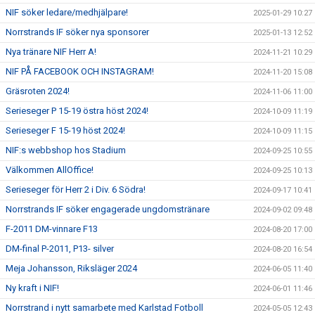
NIF söker ledare/medhjälpare!
2025-01-29 10:27
Norrstrands IF söker nya sponsorer
2025-01-13 12:52
Nya tränare NIF Herr A!
2024-11-21 10:29
NIF PÅ FACEBOOK OCH INSTAGRAM!
2024-11-20 15:08
Gräsroten 2024!
2024-11-06 11:00
Serieseger P 15-19 östra höst 2024!
2024-10-09 11:19
Serieseger F 15-19 höst 2024!
2024-10-09 11:15
NIF:s webbshop hos Stadium
2024-09-25 10:55
Välkommen AllOffice!
2024-09-25 10:13
Serieseger för Herr 2 i Div. 6 Södra!
2024-09-17 10:41
Norrstrands IF söker engagerade ungdomstränare
2024-09-02 09:48
F-2011 DM-vinnare F13
2024-08-20 17:00
DM-final P-2011, P13- silver
2024-08-20 16:54
Meja Johansson, Riksläger 2024
2024-06-05 11:40
Ny kraft i NIF!
2024-06-01 11:46
Norrstrand i nytt samarbete med Karlstad Fotboll
2024-05-05 12:43