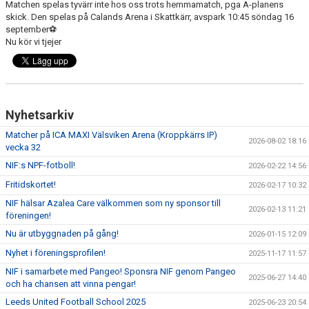
MATCHER
Matchen spelas tyvärr inte hos oss trots hemmamatch, pga A-planens
skick. Den spelas på Calands Arena i Skattkärr, avspark 10:45 söndag 16
september⚽️
UNGDOMSDOMARE 2026
Nu kör vi tjejer
OM OSS
Nyhetsarkiv
Matcher på ICA MAXI Välsviken Arena (Kroppkärrs IP)
2026-08-02 18:16
vecka 32
NIF:s NPF-fotboll!
2026-02-22 14:56
Fritidskortet!
2026-02-17 10:32
NIF hälsar Azalea Care välkommen som ny sponsor till
2026-02-13 11:21
föreningen!
Nu är utbyggnaden på gång!
2026-01-15 12:09
Nyhet i föreningsprofilen!
2025-11-17 11:57
NIF i samarbete med Pangeo! Sponsra NIF genom Pangeo
2025-06-27 14:40
och ha chansen att vinna pengar!
Leeds United Football School 2025
2025-06-23 20:54