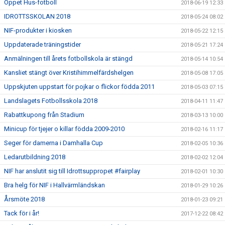
Öppet Hus-fotboll
2018-06-19 12:33
IDROTTSSKOLAN 2018
2018-05-24 08:02
NIF-produkter i kiosken
2018-05-22 12:15
Uppdaterade träningstider
2018-05-21 17:24
Anmälningen till årets fotbollskola är stängd
2018-05-14 10:54
Kansliet stängt över Kristihimmelfärdshelgen
2018-05-08 17:05
Uppskjuten uppstart för pojkar o flickor födda 2011
2018-05-03 07:15
Landslagets Fotbollsskola 2018
2018-04-11 11:47
Rabattkupong från Stadium
2018-03-13 10:00
Minicup för tjejer o killar födda 2009-2010
2018-02-16 11:17
Seger för damerna i Damhalla Cup
2018-02-05 10:36
Ledarutbildning 2018
2018-02-02 12:04
NIF har anslutit sig till Idrottsuppropet #fairplay
2018-02-01 10:30
Bra helg för NIF i Hallvärmländskan
2018-01-29 10:26
Årsmöte 2018
2018-01-23 09:21
Tack för i år!
2017-12-22 08:42