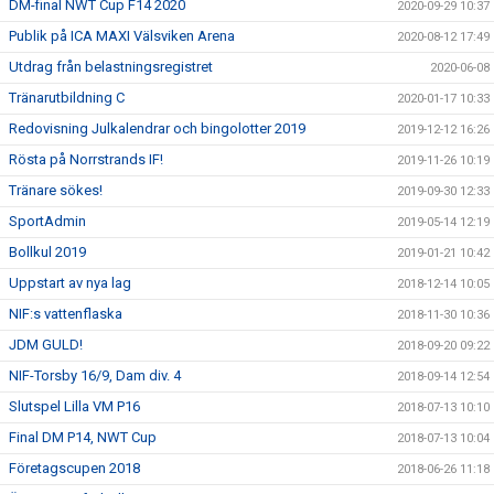
DM-final NWT Cup F14 2020
2020-09-29 10:37
Publik på ICA MAXI Välsviken Arena
2020-08-12 17:49
Utdrag från belastningsregistret
2020-06-08
Tränarutbildning C
2020-01-17 10:33
Redovisning Julkalendrar och bingolotter 2019
2019-12-12 16:26
Rösta på Norrstrands IF!
2019-11-26 10:19
Tränare sökes!
2019-09-30 12:33
SportAdmin
2019-05-14 12:19
Bollkul 2019
2019-01-21 10:42
Uppstart av nya lag
2018-12-14 10:05
NIF:s vattenflaska
2018-11-30 10:36
JDM GULD!
2018-09-20 09:22
NIF-Torsby 16/9, Dam div. 4
2018-09-14 12:54
Slutspel Lilla VM P16
2018-07-13 10:10
Final DM P14, NWT Cup
2018-07-13 10:04
Företagscupen 2018
2018-06-26 11:18