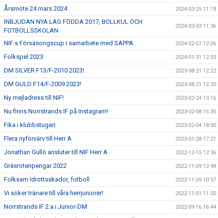
Årsmöte 24 mars 2024
2024-03-25 11:18
INBJUDAN NYA LAG FÖDDA 2017, BOLLKUL OCH
2024-03-03 11:36
FOTBOLLSSKOLAN
NIF:s Försäsongscup i samarbete med SAPPA
2024-02-07 12:06
Folkspel 2023
2024-01-31 12:03
DM SILVER F13/F-2010 2023!
2023-08-21 12:22
DM GULD F14/F-2009 2023!
2023-08-21 12:20
Ny mejladress till NIF!
2023-02-24 13:16
Nu finns Norrstrands IF på Instagram!
2023-02-08 15:30
Fika i klubbstugan
2023-02-04 18:00
Flera nyförvärv till Herr A
2023-01-28 17:21
Jonathan Gullö ansluter till NIF Herr A
2022-12-15 12:36
Gräsrotenpengar 2022
2022-11-09 12:48
Folksam Idrottsskador, fotboll
2022-11-09 10:57
Vi söker tränare till våra herrjuniorer!
2022-11-01 11:20
Norrstrands IF 2:a i Junior-DM
2022-09-16 16:44