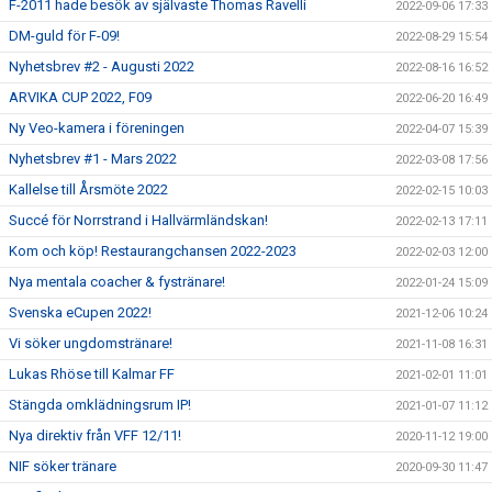
F-2011 hade besök av självaste Thomas Ravelli
2022-09-06 17:33
DM-guld för F-09!
2022-08-29 15:54
Nyhetsbrev #2 - Augusti 2022
2022-08-16 16:52
ARVIKA CUP 2022, F09
2022-06-20 16:49
Ny Veo-kamera i föreningen
2022-04-07 15:39
Nyhetsbrev #1 - Mars 2022
2022-03-08 17:56
Kallelse till Årsmöte 2022
2022-02-15 10:03
Succé för Norrstrand i Hallvärmländskan!
2022-02-13 17:11
Kom och köp! Restaurangchansen 2022-2023
2022-02-03 12:00
Nya mentala coacher & fystränare!
2022-01-24 15:09
Svenska eCupen 2022!
2021-12-06 10:24
Vi söker ungdomstränare!
2021-11-08 16:31
Lukas Rhöse till Kalmar FF
2021-02-01 11:01
Stängda omklädningsrum IP!
2021-01-07 11:12
Nya direktiv från VFF 12/11!
2020-11-12 19:00
NIF söker tränare
2020-09-30 11:47