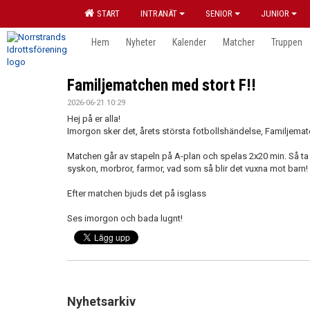
START
INTRANÄT
SENIOR
JUNIOR
Hem
Nyheter
Kalender
Matcher
Truppen
Familjematchen med stort F!!
2026-06-21 10:29
Hej på er alla!
Imorgon sker det, årets största fotbollshändelse, Familjemat
Matchen går av stapeln på A-plan och spelas 2x20 min. Så ta 
syskon, morbror, farmor, vad som så blir det vuxna mot barn!
Efter matchen bjuds det på isglass
Ses imorgon och bada lugnt!
Nyhetsarkiv