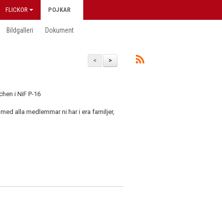
FLICKOR
POJKAR
Bildgalleri
Dokument
<
>
chen i NiF P-16
med alla medlemmar ni har i era familjer,