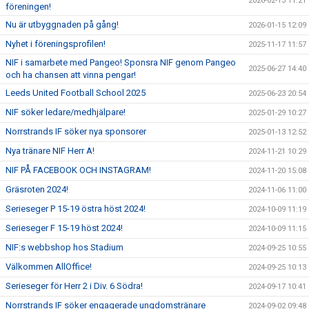
2026-02-13 11:21
MATCHER
föreningen!
Nu är utbyggnaden på gång!
2026-01-15 12:09
UNGDOMSDOMARE 2026
Nyhet i föreningsprofilen!
2025-11-17 11:57
NIF i samarbete med Pangeo! Sponsra NIF genom Pangeo
OM OSS
2025-06-27 14:40
och ha chansen att vinna pengar!
Leeds United Football School 2025
2025-06-23 20:54
NIF söker ledare/medhjälpare!
2025-01-29 10:27
Norrstrands IF söker nya sponsorer
2025-01-13 12:52
Nya tränare NIF Herr A!
2024-11-21 10:29
NIF PÅ FACEBOOK OCH INSTAGRAM!
2024-11-20 15:08
Gräsroten 2024!
2024-11-06 11:00
Serieseger P 15-19 östra höst 2024!
2024-10-09 11:19
Serieseger F 15-19 höst 2024!
2024-10-09 11:15
NIF:s webbshop hos Stadium
2024-09-25 10:55
Välkommen AllOffice!
2024-09-25 10:13
Serieseger för Herr 2 i Div. 6 Södra!
2024-09-17 10:41
Norrstrands IF söker engagerade ungdomstränare
2024-09-02 09:48