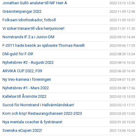
Jonathan Gullö ansluter till NIF Herr A
2022-12-15 12:36
Gräsrotenpengar 2022
2022-11-09 12:48
Folksam Idrottsskador, fotboll
2022-11-09 10:57
Vi söker tränare till våra herrjuniorer!
2022-11-01 11:20
Norrstrands IF 2:a i Junior-DM
2022-09-16 16:44
F-2011 hade besök av självaste Thomas Ravelli
2022-09-06 17:33
DM-guld för F-09!
2022-08-29 15:54
Nyhetsbrev #2 - Augusti 2022
2022-08-16 16:52
ARVIKA CUP 2022, F09
2022-06-20 16:49
Ny Veo-kamera i föreningen
2022-04-07 15:39
Nyhetsbrev #1 - Mars 2022
2022-03-08 17:56
Kallelse till Årsmöte 2022
2022-02-15 10:03
Succé för Norrstrand i Hallvärmländskan!
2022-02-13 17:11
Kom och köp! Restaurangchansen 2022-2023
2022-02-03 12:00
Nya mentala coacher & fystränare!
2022-01-24 15:09
Svenska eCupen 2022!
2021-12-06 10:24