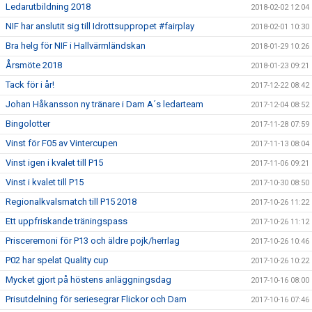
Ledarutbildning 2018
2018-02-02 12:04
NIF har anslutit sig till Idrottsuppropet #fairplay
2018-02-01 10:30
Bra helg för NIF i Hallvärmländskan
2018-01-29 10:26
Årsmöte 2018
2018-01-23 09:21
Tack för i år!
2017-12-22 08:42
Johan Håkansson ny tränare i Dam A´s ledarteam
2017-12-04 08:52
Bingolotter
2017-11-28 07:59
Vinst för F05 av Vintercupen
2017-11-13 08:04
Vinst igen i kvalet till P15
2017-11-06 09:21
Vinst i kvalet till P15
2017-10-30 08:50
Regionalkvalsmatch till P15 2018
2017-10-26 11:22
Ett uppfriskande träningspass
2017-10-26 11:12
Prisceremoni för P13 och äldre pojk/herrlag
2017-10-26 10:46
P02 har spelat Quality cup
2017-10-26 10:22
Mycket gjort på höstens anläggningsdag
2017-10-16 08:00
Prisutdelning för seriesegrar Flickor och Dam
2017-10-16 07:46