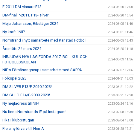
F-2011 DM-vinnare F13
2024-08-20 17:00
DM-final P-2011, P13- silver
2024-08-20 16:54
Meja Johansson, Riksläger 2024
2024-06-05 11:40
Ny kraft i NIF!
2024-06-01 11:46
Norrstrand i nytt samarbete med Karlstad Fotboll
2024-05-05 12:43
Årsmöte 24 mars 2024
2024-03-25 11:18
INBJUDAN NYA LAG FÖDDA 2017, BOLLKUL OCH
2024-03-03 11:36
FOTBOLLSSKOLAN
NIF:s Försäsongscup i samarbete med SAPPA
2024-02-07 12:06
Folkspel 2023
2024-01-31 12:03
DM SILVER F13/F-2010 2023!
2023-08-21 12:22
DM GULD F14/F-2009 2023!
2023-08-21 12:20
Ny mejladress till NIF!
2023-02-24 13:16
Nu finns Norrstrands IF på Instagram!
2023-02-08 15:30
Fika i klubbstugan
2023-02-04 18:00
Flera nyförvärv till Herr A
2023-01-28 17:21