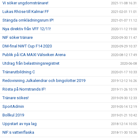
Vi söker ungdomstränare!
2021-11-08 16:31
Lukas Rhöse till Kalmar FF
2021-02-01 11:01
Stängda omklädningsrum IP!
2021-01-07 11:12
Nya direktiv från VFF 12/11!
2020-11-12 19:00
NIF söker tränare
2020-09-30 11:47
DM-final NWT Cup F14 2020
2020-09-29 10:37
Publik på ICA MAXI Välsviken Arena
2020-08-12 17:49
Utdrag från belastningsregistret
2020-06-08
Tränarutbildning C
2020-01-17 10:33
Redovisning Julkalendrar och bingolotter 2019
2019-12-12 16:26
Rösta på Norrstrands IF!
2019-11-26 10:19
Tränare sökes!
2019-09-30 12:33
SportAdmin
2019-05-14 12:19
Bollkul 2019
2019-01-21 10:42
Uppstart av nya lag
2018-12-14 10:05
NIF:s vattenflaska
2018-11-30 10:36