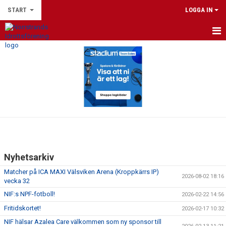
START
LOGGA IN
HEM
DU SOM LEDARE
NYHETER
FOTBOLLSSKOLAN 2026
NPF-FOTBOLL
Nyhetsarkiv
LEEDS UNITED FOOTBALL SCHOOL 2026
Matcher på ICA MAXI Välsviken Arena (Kroppkärrs IP)
2026-08-02 18:16
vecka 32
NIF:S FOTBOLLSKOLLO 2026
NIF:s NPF-fotboll!
2026-02-22 14:56
VÅRA LAG
Fritidskortet!
2026-02-17 10:32
NIF hälsar Azalea Care välkommen som ny sponsor till