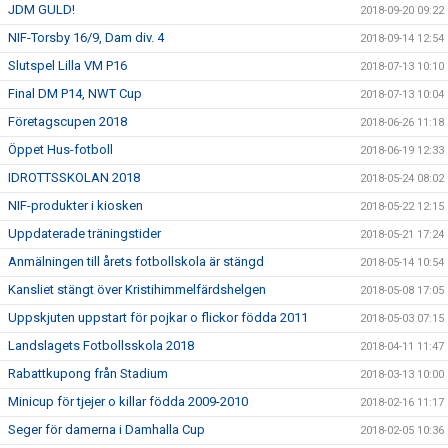
JDM GULD!
2018-09-20 09:22
NIF-Torsby 16/9, Dam div. 4
2018-09-14 12:54
Slutspel Lilla VM P16
2018-07-13 10:10
Final DM P14, NWT Cup
2018-07-13 10:04
Företagscupen 2018
2018-06-26 11:18
Öppet Hus-fotboll
2018-06-19 12:33
IDROTTSSKOLAN 2018
2018-05-24 08:02
NIF-produkter i kiosken
2018-05-22 12:15
Uppdaterade träningstider
2018-05-21 17:24
Anmälningen till årets fotbollskola är stängd
2018-05-14 10:54
Kansliet stängt över Kristihimmelfärdshelgen
2018-05-08 17:05
Uppskjuten uppstart för pojkar o flickor födda 2011
2018-05-03 07:15
Landslagets Fotbollsskola 2018
2018-04-11 11:47
Rabattkupong från Stadium
2018-03-13 10:00
Minicup för tjejer o killar födda 2009-2010
2018-02-16 11:17
Seger för damerna i Damhalla Cup
2018-02-05 10:36