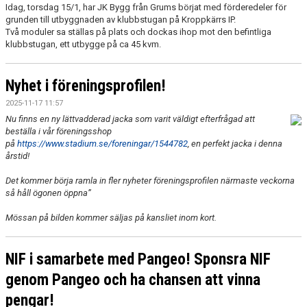
Idag, torsdag 15/1, har JK Bygg från Grums börjat med förderedeler för
grunden till utbyggnaden av klubbstugan på Kroppkärrs IP.
Två moduler sa ställas på plats och dockas ihop mot den befintliga
klubbstugan, ett utbygge på ca 45 kvm.
Nyhet i föreningsprofilen!
2025-11-17 11:57
Nu finns en ny lättvadderad jacka som varit väldigt efterfrågad att
beställa i vår föreningsshop
på
https://www.stadium.se/foreningar/1544782
, en perfekt jacka i denna
årstid!
Det kommer börja ramla in fler nyheter före
ningsprofilen närmaste veckorna
så håll ögonen öppna”
Mössan på bilden kommer säljas på kansliet inom kort.
NIF i samarbete med Pangeo! Sponsra NIF
genom Pangeo och ha chansen att vinna
pengar!