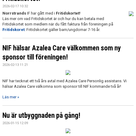
2026-02-17 10:32
Norrstrands
IF har gått med i
Fritidskortet!
Läs mer om vad Fritidskortet är och hur du kan betala med
Fritidskortet som medlem när du fått faktura från föreningen på
Fritidskoret
. Fritidskortet gäller barn/ungdomar 7-16 år.
NIF hälsar Azalea Care välkommen som ny
sponsor till föreningen!
2026-02-13 11:21
NIF har tecknat ett två års avtal med Azalea Care Personlig assistans. Vi
hälsar Azalea Care välkomna som sponsor till NIF kommande två år!
Läs mer »
Nu är utbyggnaden på gång!
2026-01-15 12:09