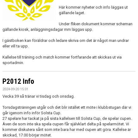
Här kommer nyheter och info läggas ut
gällande laget.
Under fliken dokument kommer scheman
gällande kiosk, anläggningsdagar mm läggas upp.
I gästboken kan föräldrar och ledare skriva om det är något man undrar
eller vill ta upp.
Kallelse till träning och match kommer fortfarande att skickas ut via
sportadmin.
P2012 Info
2024-09-20 15:01
Vecka 39 så tränar vi tisdag och onsdag.
Torsdagsträningen utgår och det blir istället ett möte i klubbstugan där vi
går igenom info inför Solsta Cup.
27 spelare har tackat ja på sista kallelsen till Solsta Cup, de spelar cupen.
Även de som inte ska spela cupen får självklart delta på spelarmötet. Vi
kommer diskutera sånt som inte bara har med cupen att göra. Kallelse är
skickad, 17.00 börjar mötet.