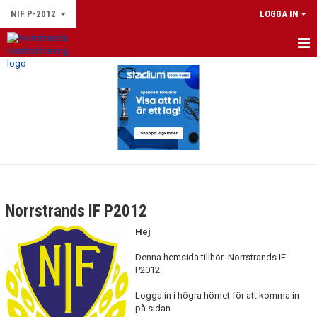
NIF P-2012
LOGGA IN
HEM
NYHETER
KALENDER
GÄSTBOK
Norrstrands IF P2012
Hej
Denna hemsida tillhör Norrstrands IF
P2012
Logga in i högra hörnet för att komma in
på sidan.