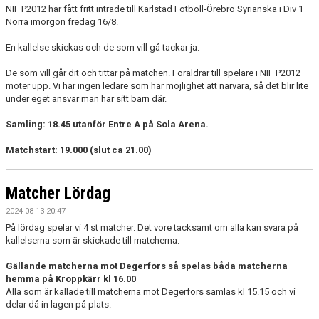
NIF P2012 har fått fritt inträde till Karlstad Fotboll-Örebro Syrianska i Div 1
Norra imorgon fredag 16/8.
En kallelse skickas och de som vill gå tackar ja.
De som vill går dit och tittar på matchen. Föräldrar till spelare i NIF P2012
möter upp. Vi har ingen ledare som har möjlighet att närvara, så det blir lite
under eget ansvar man har sitt barn där.
Samling: 18.45 utanför Entre A på Sola Arena.
Matchstart: 19.000 (slut ca 21.00)
Matcher Lördag
2024-08-13 20:47
På lördag spelar vi 4 st matcher. Det vore tacksamt om alla kan svara på
kallelserna som är skickade till matcherna.
Gällande matcherna mot Degerfors så spelas båda matcherna
hemma på Kroppkärr kl 16.00
Alla som är kallade till matcherna mot Degerfors samlas kl 15.15 och vi
delar då in lagen på plats.