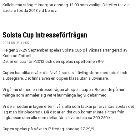
Kallelserna stänger imorgon onsdag 12.00 som vanligt. Därefter tar vi in
spelare födda 2013 vid behov.
Solsta Cup Intresseförfrågan
2024-08-05 11:05
Helgen 27-.29 September spelas Solsta Cup på Våxnäs arrangerad av
Karlstad Fotboll.
Det är en cup för P2012 och den spelas i spelformen 9-9.
Cupen har olika nivåer där Nivå 1 spelas i tävlingsform med tabell och
slutsegrare. Det finns även en öppen klass utan slutvinnare.
Vi går nu ut med en intressefrågan att spela cupen. Beroende på hur
många som anmäler sig vet vi hur många lag vi deltar med.
Vi delar sedan in lagen efter nivån, alla som tackar ja förväntas spela i det
lag man blir placerad i. Då det är en dyr cup kommer inte allt tas från
lagkassan utan alla som deltar får själva betala ca 200-250 kr.
Cupen spelas på Våxnäs IP fredag-söndag 27-29/9.