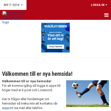
NIF F-2016
LOGGA IN
HEM
NYHETER
KALENDER
MATCHER
TRUPPEN
Välkommen till er nya hemsida!
BILDGALLERI
Välkommen till er nya hemsida!
För att komma igång så logga in uppe till
DOKUMENT
höger med er E-post och Lösenord.
Har ni frågor eller funderingar om
KONTAKT
hemsidan så tveka inte att kontakta
vår
support
via mail eller telefon.