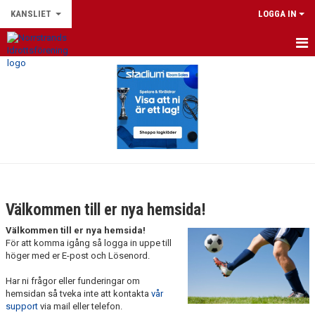
KANSLIET
LOGGA IN
HEM
NYHETER
KALENDER
PERSONAL
BILDGALLERI
Välkommen till er nya hemsida!
DOKUMENT
Välkommen till er nya hemsida!
För att komma igång så logga in uppe till
KONTAKT
höger med er E-post och Lösenord.
Har ni frågor eller funderingar om
hemsidan så tveka inte att kontakta
vår
support
via mail eller telefon.