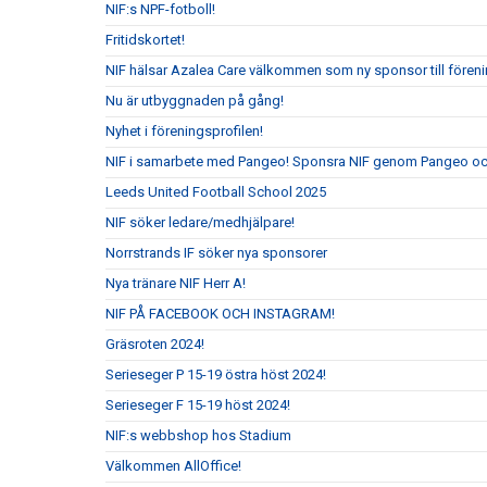
NIF:s NPF-fotboll!
Fritidskortet!
NIF hälsar Azalea Care välkommen som ny sponsor till fören
Nu är utbyggnaden på gång!
Nyhet i föreningsprofilen!
NIF i samarbete med Pangeo! Sponsra NIF genom Pangeo och
Leeds United Football School 2025
NIF söker ledare/medhjälpare!
Norrstrands IF söker nya sponsorer
Nya tränare NIF Herr A!
NIF PÅ FACEBOOK OCH INSTAGRAM!
Gräsroten 2024!
Serieseger P 15-19 östra höst 2024!
Serieseger F 15-19 höst 2024!
NIF:s webbshop hos Stadium
Välkommen AllOffice!