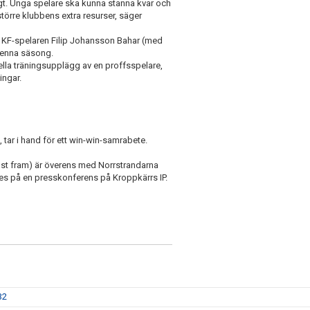
tidigt. Unga spelare ska kunna stanna kvar och
större klubbens extra resurser, säger
ta KF-spelaren Filip Johansson Bahar (med
denna säsong.
ella träningsupplägg av en proffsspelare,
ingar.
, tar i hand för ett win-win-samrabete.
gst fram) är överens med Norrstrandarna
s på en presskonferens på Kroppkärrs IP.
32