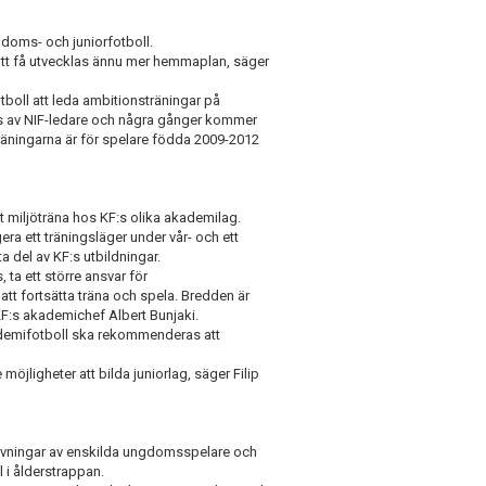
doms- och juniorfotboll.
att få utvecklas ännu mer hemmaplan, säger
boll att leda ambitionsträningar på
as av NIF-ledare och några gånger kommer
räningarna är för spelare födda 2009-2012
 miljöträna hos KF:s olika akademilag.
 ett träningsläger under vår- och ett
 del av KF:s utbildningar.
 ta ett större ansvar för
tt fortsätta träna och spela. Bredden är
 KF:s akademichef Albert Bunjaki.
demifotboll ska rekommenderas att
e möjligheter att bilda juniorlag, säger Filip
ärvningar av enskilda ungdomsspelare och
ål i ålderstrappan.