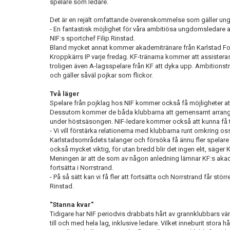
spelare som ledare.
Det är en rejält omfattande överenskommelse som gäller ung
- En fantastisk möjlighet för våra ambitiösa ungdomsledare 
NIF:s sportchef Filip Rinstad.
Bland mycket annat kommer akademitränare från Karlstad Fot
Kroppkärrs IP varje fredag. KF-tränarna kommer att assister
troligen även A-lagsspelare från KF att dyka upp. Ambitionst
och gäller såväl pojkar som flickor.
Två läger
Spelare från pojklag hos NIF kommer också få möjligheter att
Dessutom kommer de båda klubbarna att gemensamt arrangera
under höstsäsongen. NIF-ledare kommer också att kunna få ta
- Vi vill förstärka relationerna med klubbarna runt omkring oss,
Karlstadsområdets talanger och försöka få ännu fler spelare a
också mycket viktig, för utan bredd blir det ingen elit, säger
Meningen är att de som av någon anledning lämnar KF:s aka
fortsätta i Norrstrand.
- På så sätt kan vi få fler att fortsätta och Norrstrand får störr
Rinstad.
"Stanna kvar"
Tidigare har NIF periodvis drabbats hårt av grannklubbars v
till och med hela lag, inklusive ledare. Vilket inneburit stora h