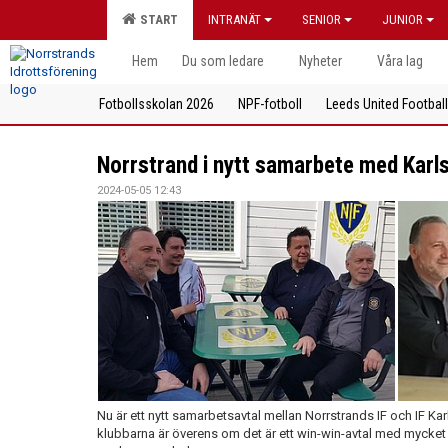
START
INTRANÄT
SENIOR
JUNIOR
Hem
Du som ledare
Nyheter
Våra lag
Fotbollsskolan 2026
NPF-fotboll
Leeds United Footbal
Norrstrand i nytt samarbete med Karls
2024-05-05 12:43
Nu är ett nytt samarbetsavtal mellan Norrstrands IF och IF Ka
klubbarna är överens om det är ett win-win-avtal med mycket