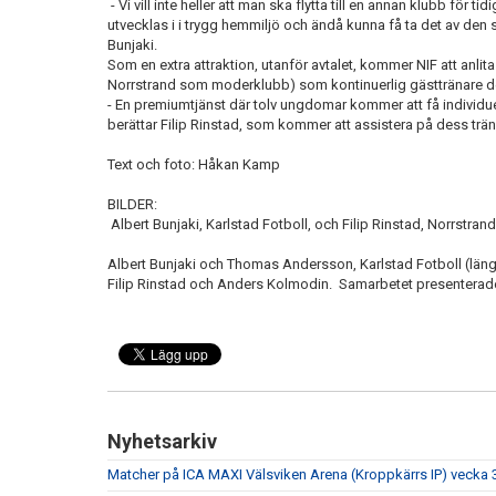
- Vi vill inte heller att man ska flytta till en annan klubb för 
utvecklas i i trygg hemmiljö och ändå kunna få ta det av den 
Bunjaki.
Som en extra attraktion, utanför avtalet, kommer NIF att anli
Norrstrand som moderklubb) som kontinuerlig gästtränare 
- En premiumtjänst där tolv ungdomar kommer att få individu
berättar Filip Rinstad, som kommer att assistera på dess trän
Text och foto: Håkan Kamp
BILDER:
Albert Bunjaki, Karlstad Fotboll, och Filip Rinstad, Norrstrand
Albert Bunjaki och Thomas Andersson, Karlstad Fotboll (län
Filip Rinstad och Anders Kolmodin. Samarbetet presenterade
Nyhetsarkiv
Matcher på ICA MAXI Välsviken Arena (Kroppkärrs IP) vecka 