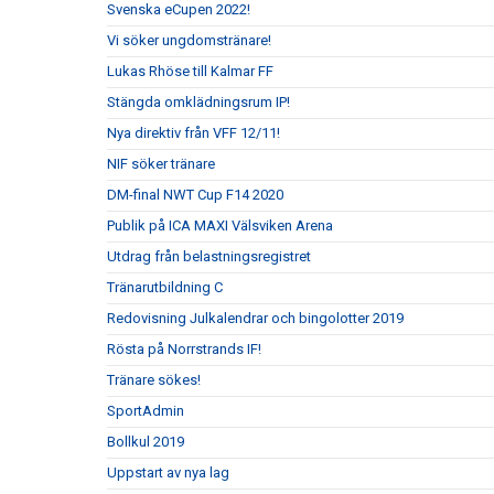
Svenska eCupen 2022!
Vi söker ungdomstränare!
Lukas Rhöse till Kalmar FF
Stängda omklädningsrum IP!
Nya direktiv från VFF 12/11!
NIF söker tränare
DM-final NWT Cup F14 2020
Publik på ICA MAXI Välsviken Arena
Utdrag från belastningsregistret
Tränarutbildning C
Redovisning Julkalendrar och bingolotter 2019
Rösta på Norrstrands IF!
Tränare sökes!
SportAdmin
Bollkul 2019
Uppstart av nya lag