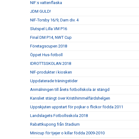
NIF:s vattenflaska
JDM GULD!
NIF-Torsby 16/9, Dam div. 4
Slutspel Lilla VM P16
Final DM P14, NWT Cup
Företagscupen 2018
Öppet Hus-fotboll
IDROTTSSKOLAN 2018
NIF-produkter i kiosken
Uppdaterade träningstider
Anmälningen till årets fotbollskola är stängd
Kansliet stängt över Kristihimmelfärdshelgen
Uppskjuten uppstart för pojkar o flickor födda 2011
Landslagets Fotbollsskola 2018
Rabattkupong från Stadium
Minicup för tjejer o killar födda 2009-2010