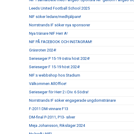
Leeds United Football School 2025
NIF söker ledare/medhjälpare!
Norrstrands IF söker nya sponsorer
Nya tränare NIF Herr A!
NIF PÅ FACEBOOK OCH INSTAGRAM!
Gräsroten 2024!
Serieseger P 15-19 östra höst 2024!
Serieseger F 15-19 höst 2024!
NIF:s webbshop hos Stadium
Välkommen AllOffice!
Serieseger för Herr 2 i Div. 6 Södra!
Norrstrands IF söker engagerade ungdomstränare
F-2011 DM-vinnare F13
DM-final P-2011, P13- silver
Meja Johansson, Riksläger 2024
Ny kraft i NIF!