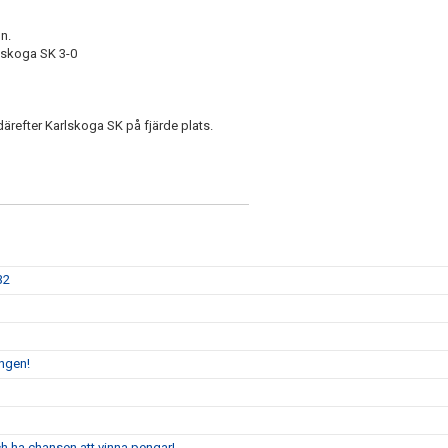
n.
rlskoga SK 3-0
därefter Karlskoga SK på fjärde plats.
32
ingen!
 ha chansen att vinna pengar!