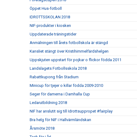
Öppet Hus-fotboll
IDROTTSSKOLAN 2018
NIF-produkter i kiosken
Uppdaterade träningstider
Anmälningen till årets fotbollskola är stängd
Kansliet stängt över Kristihimmelfärdshelgen
Uppskjuten uppstart för pojkar o flickor födda 2011
Landslagets Fotbollsskola 2018
Rabattkupong från Stadium
Minicup för tjejer o killar födda 2009-2010
Seger för damerna i Damhalla Cup
Ledarutbildning 2018
NIF har anslutit sig till Idrottsuppropet #fairplay
Bra helg för NIF i Hallvärmländskan
Årsmöte 2018
Tack för i år!