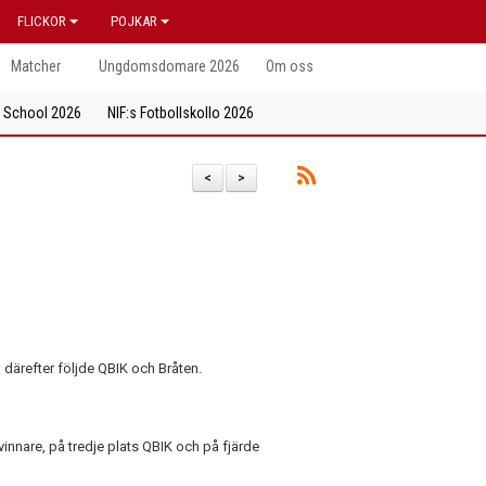
FLICKOR
POJKAR
Matcher
Ungdomsdomare 2026
Om oss
l School 2026
NIF:s Fotbollskollo 2026
<
>
därefter följde QBIK och Bråten.
nnare, på tredje plats QBIK och på fjärde