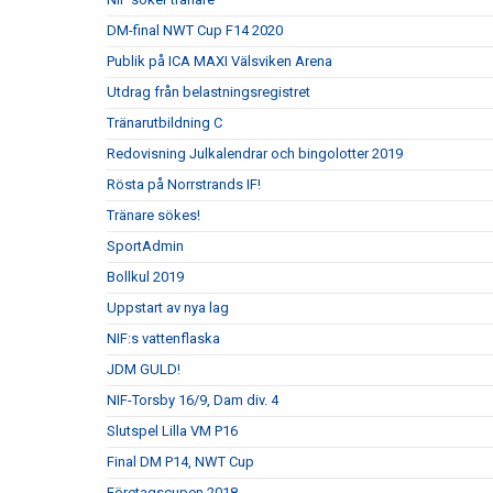
DM-final NWT Cup F14 2020
Publik på ICA MAXI Välsviken Arena
Utdrag från belastningsregistret
Tränarutbildning C
Redovisning Julkalendrar och bingolotter 2019
Rösta på Norrstrands IF!
Tränare sökes!
SportAdmin
Bollkul 2019
Uppstart av nya lag
NIF:s vattenflaska
JDM GULD!
NIF-Torsby 16/9, Dam div. 4
Slutspel Lilla VM P16
Final DM P14, NWT Cup
Företagscupen 2018