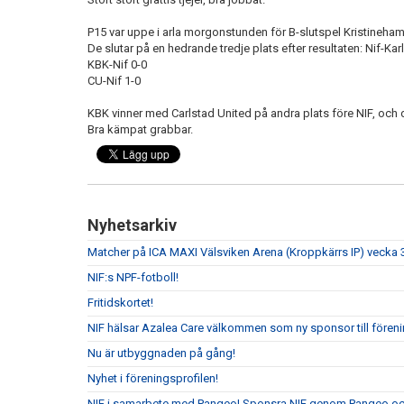
P15 var uppe i arla morgonstunden för B-slutspel Kristineham
De slutar på en hedrande tredje plats efter resultaten: Nif-Ka
KBK-Nif 0-0
CU-Nif 1-0
KBK vinner med Carlstad United på andra plats före NIF, och 
Bra kämpat grabbar.
Nyhetsarkiv
Matcher på ICA MAXI Välsviken Arena (Kroppkärrs IP) vecka 
NIF:s NPF-fotboll!
Fritidskortet!
NIF hälsar Azalea Care välkommen som ny sponsor till fören
Nu är utbyggnaden på gång!
Nyhet i föreningsprofilen!
NIF i samarbete med Pangeo! Sponsra NIF genom Pangeo och