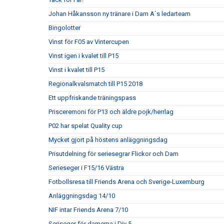
Johan Håkansson ny tränare i Dam A´s ledarteam
Bingolotter
Vinst för F05 av Vintercupen
Vinst igen i kvalet till P15
Vinst i kvalet till P15
Regionalkvalsmatch till P15 2018
Ett uppfriskande träningspass
Prisceremoni för P13 och äldre pojk/herrlag
P02 har spelat Quality cup
Mycket gjort på höstens anläggningsdag
Prisutdelning för seriesegrar Flickor och Dam
Serieseger i F15/16 Västra
Fotbollsresa till Friends Arena och Sverige-Luxemburg
Anläggningsdag 14/10
NIF intar Friends Arena 7/10
Seriseger för damerna i Div 5