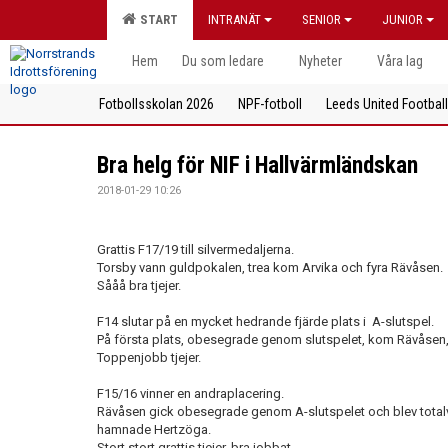
START
INTRANÄT
SENIOR
JUNIOR
Hem
Du som ledare
Nyheter
Våra lag
Fotbollsskolan 2026
NPF-fotboll
Leeds United Footbal
Bra helg för NIF i Hallvärmländskan
2018-01-29 10:26
Grattis F17/19 till silvermedaljerna.
Torsby vann guldpokalen, trea kom Arvika och fyra Rävåsen.
Sååå bra tjejer.
F14 slutar på en mycket hedrande fjärde plats i A-slutspel.
På första plats, obesegrade genom slutspelet, kom Rävåsen, 
Toppenjobb tjejer.
F15/16 vinner en andraplacering.
Rävåsen gick obesegrade genom A-slutspelet och blev totalvi
hamnade Hertzöga.
Stort stort grattis tjejer, bra jobbat.