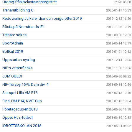
Utdrag från belastningsregistret
2020-06-08
Tränarutbildning C
2020-01-17 10:33
Redovisning Julkalendrar och bingolotter 2019
2019-12-12 16:26
Rösta på Norrstrands IF!
2019-11-26 10:19
Tränare sökes!
2019-09-30 12:33
SportAdmin
2019-05-14 12:19
Bollkul 2019
2019-01-21 10:42
Uppstart av nya lag
2018-12-14 10:05
NIF:s vattenflaska
2018-11-30 10:36
JDM GULD!
2018-09-20 09:22
NIF-Torsby 16/9, Dam div. 4
2018-09-14 12:54
Slutspel Lilla VM P16
2018-07-13 10:10
Final DM P14, NWT Cup
2018-07-13 10:04
Företagscupen 2018
2018-06-26 11:18
Öppet Hus-fotboll
2018-06-19 12:33
IDROTTSSKOLAN 2018
2018-05-24 08:02