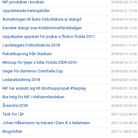
NIF-produkter i kiosken
2018-05-22 12:15
Uppdaterade träningstider
2018-05-21 17:24
Anmälningen till årets fotbollskola är stängd
2018-05-14 10:54
Kansliet stängt över Kristihimmelfärdshelgen
2018-05-08 17:05
Uppskjuten uppstart för pojkar o flickor födda 2011
2018-05-03 07:15
Landslagets Fotbollsskola 2018
2018-04-11 11:47
Rabattkupong från Stadium
2018-03-13 10:00
Minicup för tjejer o killar födda 2009-2010
2018-02-16 11:17
Seger för damerna i Damhalla Cup
2018-02-05 10:36
Ledarutbildning 2018
2018-02-02 12:04
NIF har anslutit sig till Idrottsuppropet #fairplay
2018-02-01 10:30
Bra helg för NIF i Hallvärmländskan
2018-01-29 10:26
Årsmöte 2018
2018-01-23 09:21
Tack för i år!
2017-12-22 08:42
Johan Håkansson ny tränare i Dam A´s ledarteam
2017-12-04 08:52
Bingolotter
2017-11-28 07:59