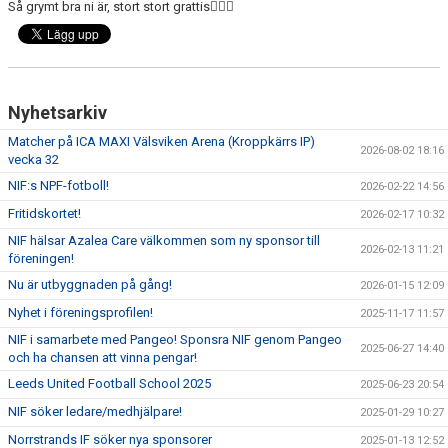
MATCHER
Så grymt bra ni är, stort stort grattis👌🏻💥
UNGDOMSDOMARE 2026
OM OSS
Nyhetsarkiv
Matcher på ICA MAXI Välsviken Arena (Kroppkärrs IP)
2026-08-02 18:16
vecka 32
NIF:s NPF-fotboll!
2026-02-22 14:56
Fritidskortet!
2026-02-17 10:32
NIF hälsar Azalea Care välkommen som ny sponsor till
2026-02-13 11:21
föreningen!
Nu är utbyggnaden på gång!
2026-01-15 12:09
Nyhet i föreningsprofilen!
2025-11-17 11:57
NIF i samarbete med Pangeo! Sponsra NIF genom Pangeo
2025-06-27 14:40
och ha chansen att vinna pengar!
Leeds United Football School 2025
2025-06-23 20:54
NIF söker ledare/medhjälpare!
2025-01-29 10:27
Norrstrands IF söker nya sponsorer
2025-01-13 12:52