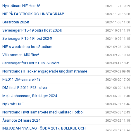
Nya tränare NIF Herr A!
2024-11-21 10:29
NIF PÅ FACEBOOK OCH INSTAGRAM!
2024-11-20 15:08
Gräsroten 2024!
2024-11-06 11:00
Serieseger P 15-19 östra höst 2024!
2024-10-09 11:19
Serieseger F 15-19 höst 2024!
2024-10-09 11:15
NIF:s webbshop hos Stadium
2024-09-25 10:55
Välkommen AllOffice!
2024-09-25 10:13
Serieseger för Herr 2 i Div. 6 Södra!
2024-09-17 10:41
Norrstrands IF söker engagerade ungdomstränare
2024-09-02 09:48
F-2011 DM-vinnare F13
2024-08-20 17:00
DM-final P-2011, P13- silver
2024-08-20 16:54
Meja Johansson, Riksläger 2024
2024-06-05 11:40
Ny kraft i NIF!
2024-06-01 11:46
Norrstrand i nytt samarbete med Karlstad Fotboll
2024-05-05 12:43
Årsmöte 24 mars 2024
2024-03-25 11:18
INBJUDAN NYA LAG FÖDDA 2017, BOLLKUL OCH
2024-03-03 11:36