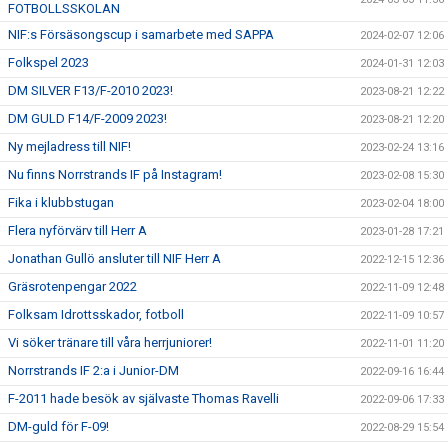
FOTBOLLSSKOLAN
NIF:s Försäsongscup i samarbete med SAPPA
2024-02-07 12:06
Folkspel 2023
2024-01-31 12:03
DM SILVER F13/F-2010 2023!
2023-08-21 12:22
DM GULD F14/F-2009 2023!
2023-08-21 12:20
Ny mejladress till NIF!
2023-02-24 13:16
Nu finns Norrstrands IF på Instagram!
2023-02-08 15:30
Fika i klubbstugan
2023-02-04 18:00
Flera nyförvärv till Herr A
2023-01-28 17:21
Jonathan Gullö ansluter till NIF Herr A
2022-12-15 12:36
Gräsrotenpengar 2022
2022-11-09 12:48
Folksam Idrottsskador, fotboll
2022-11-09 10:57
Vi söker tränare till våra herrjuniorer!
2022-11-01 11:20
Norrstrands IF 2:a i Junior-DM
2022-09-16 16:44
F-2011 hade besök av självaste Thomas Ravelli
2022-09-06 17:33
DM-guld för F-09!
2022-08-29 15:54