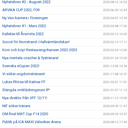
Nyhetsbrev #2 - Augusti 2022
2022-08-16 16:52
ARVIKA CUP 2022, F09
2022-06-20 16:49
Ny Veo-kamera i föreningen
2022-04-07 15:39
Nyhetsbrev #1 - Mars 2022
2022-03-08 17:56
Kallelse till Årsmöte 2022
2022-02-15 10:03
Succé för Norrstrand i Hallvärmländskan!
2022-02-13 17:11
Kom och köp! Restaurangchansen 2022-2023
2022-02-03 12:00
Nya mentala coacher & fystränare!
2022-01-24 15:09
Svenska eCupen 2022!
2021-12-06 10:24
Vi söker ungdomstränare!
2021-11-08 16:31
Lukas Rhöse till Kalmar FF
2021-02-01 11:01
Stängda omklädningsrum IP!
2021-01-07 11:12
Nya direktiv från VFF 12/11!
2020-11-12 19:00
NIF söker tränare
2020-09-30 11:47
DM-final NWT Cup F14 2020
2020-09-29 10:37
Publik på ICA MAXI Välsviken Arena
2020-08-12 17:49