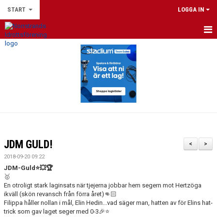
START
LOGGA IN
HEM
DU SOM LEDARE
NYHETER
FOTBOLLSSKOLAN 2026
NPF-FOTBOLL
JDM GULD!
<
>
LEEDS UNITED FOOTBALL SCHOOL 2026
2018-09-20 09:22
JDM-Guld⭐️💥🏆
NIF:S FOTBOLLSKOLLO 2026
🥇
En otroligt stark laginsats när tjejerna jobbar hem segern mot Hertzöga
ikväll (skön revansch från förra året)👊🏻
VÅRA LAG
Filippa håller nollan i mål, Elin Hedin...vad säger man, hatten av för Elins hat-
trick som gav laget seger med 0-3🎉⭐️