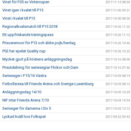
Vinst för F05 av Vintercupen
2017-11-13 08:04
Vinst igen i kvalet till P15
2017-11-06 09:21
Vinst i kvalet till P15
2017-10-30 08:50
Regionalkvalsmatch till P15 2018
2017-10-26 11:22
Ett uppfriskande träningspass
2017-10-26 11:12
Prisceremoni för P13 och äldre pojk/herrlag
2017-10-26 10:46
P02 har spelat Quality cup
2017-10-26 10:22
Mycket gjort på höstens anläggningsdag
2017-10-16 08:00
Prisutdelning för seriesegrar Flickor och Dam
2017-10-16 07:46
Serieseger i F15/16 Västra
2017-10-09 08:19
Fotbollsresa till Friends Arena och Sverige-Luxemburg
2017-10-09 08:12
Anläggningsdag 14/10
2017-10-05 10:29
NIF intar Friends Arena 7/10
2017-10-04 14:54
Seriseger för damerna i Div 5
2017-10-02 12:12
Lyckad kväll hos Folkspel
2017-09-22 09:43
Imorgon fredag kör vi Företagscupen igen!
2017-09-18 10:10