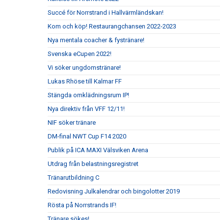
Succé för Norrstrand i Hallvärmländskan!
Kom och köp! Restaurangchansen 2022-2023
Nya mentala coacher & fystränare!
Svenska eCupen 2022!
Vi söker ungdomstränare!
Lukas Rhöse till Kalmar FF
Stängda omklädningsrum IP!
Nya direktiv från VFF 12/11!
NIF söker tränare
DM-final NWT Cup F14 2020
Publik på ICA MAXI Välsviken Arena
Utdrag från belastningsregistret
Tränarutbildning C
Redovisning Julkalendrar och bingolotter 2019
Rösta på Norrstrands IF!
Tränare sökes!