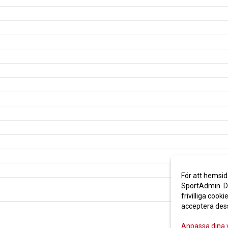
För att hemsid
SportAdmin. De
frivilliga cooki
acceptera des
Anpassa dina 