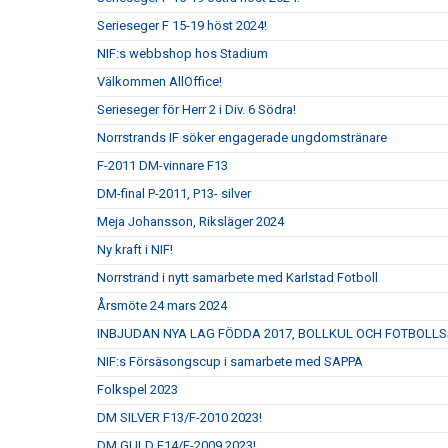
Serieseger F 15-19 höst 2024!
NIF:s webbshop hos Stadium
Välkommen AllOffice!
Serieseger för Herr 2 i Div. 6 Södra!
Norrstrands IF söker engagerade ungdomstränare
F-2011 DM-vinnare F13
DM-final P-2011, P13- silver
Meja Johansson, Riksläger 2024
Ny kraft i NIF!
Norrstrand i nytt samarbete med Karlstad Fotboll
Årsmöte 24 mars 2024
INBJUDAN NYA LAG FÖDDA 2017, BOLLKUL OCH FOTBOLL
NIF:s Försäsongscup i samarbete med SAPPA
Folkspel 2023
DM SILVER F13/F-2010 2023!
DM GULD F14/F-2009 2023!