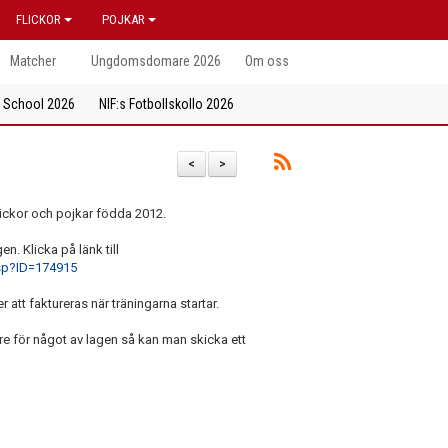
FLICKOR
POJKAR
Matcher
Ungdomsdomare 2026
Om oss
l School 2026
NIF:s Fotbollskollo 2026
<
>
lickor och pojkar födda 2012.
n. Klicka på länk till
sp?ID=174915
att faktureras när träningarna startar.
are för något av lagen så kan man skicka ett