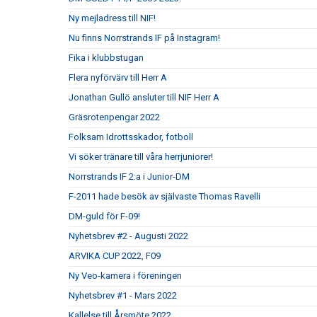
Ny mejladress till NIF!
Nu finns Norrstrands IF på Instagram!
Fika i klubbstugan
Flera nyförvärv till Herr A
Jonathan Gullö ansluter till NIF Herr A
Gräsrotenpengar 2022
Folksam Idrottsskador, fotboll
Vi söker tränare till våra herrjuniorer!
Norrstrands IF 2:a i Junior-DM
F-2011 hade besök av självaste Thomas Ravelli
DM-guld för F-09!
Nyhetsbrev #2 - Augusti 2022
ARVIKA CUP 2022, F09
Ny Veo-kamera i föreningen
Nyhetsbrev #1 - Mars 2022
Kallelse till Årsmöte 2022