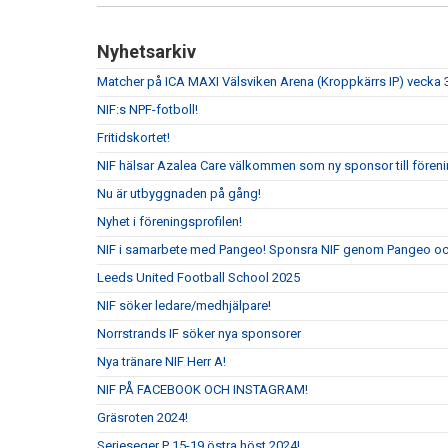
Nyhetsarkiv
Matcher på ICA MAXI Välsviken Arena (Kroppkärrs IP) vecka 
NIF:s NPF-fotboll!
Fritidskortet!
NIF hälsar Azalea Care välkommen som ny sponsor till fören
Nu är utbyggnaden på gång!
Nyhet i föreningsprofilen!
NIF i samarbete med Pangeo! Sponsra NIF genom Pangeo och
Leeds United Football School 2025
NIF söker ledare/medhjälpare!
Norrstrands IF söker nya sponsorer
Nya tränare NIF Herr A!
NIF PÅ FACEBOOK OCH INSTAGRAM!
Gräsroten 2024!
Serieseger P 15-19 östra höst 2024!