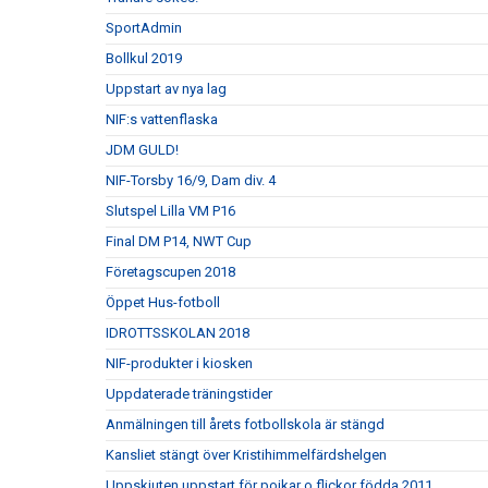
SportAdmin
Bollkul 2019
Uppstart av nya lag
NIF:s vattenflaska
JDM GULD!
NIF-Torsby 16/9, Dam div. 4
Slutspel Lilla VM P16
Final DM P14, NWT Cup
Företagscupen 2018
Öppet Hus-fotboll
IDROTTSSKOLAN 2018
NIF-produkter i kiosken
Uppdaterade träningstider
Anmälningen till årets fotbollskola är stängd
Kansliet stängt över Kristihimmelfärdshelgen
Uppskjuten uppstart för pojkar o flickor födda 2011