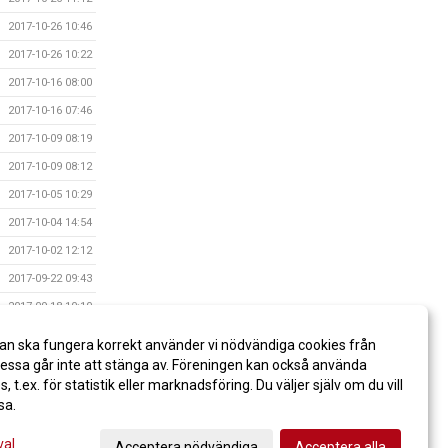
2017-10-26 10:46
2017-10-26 10:22
2017-10-16 08:00
2017-10-16 07:46
2017-10-09 08:19
2017-10-09 08:12
2017-10-05 10:29
2017-10-04 14:54
2017-10-02 12:12
2017-09-22 09:43
2017-09-18 10:10
2017-09-18 10:07
an ska fungera korrekt använder vi nödvändiga cookies från
2017-09-18 10:03
ssa går inte att stänga av. Föreningen kan också använda
es, t.ex. för statistik eller marknadsföring. Du väljer själv om du vill
sa.
val
Acceptera nödvändiga
Acceptera alla