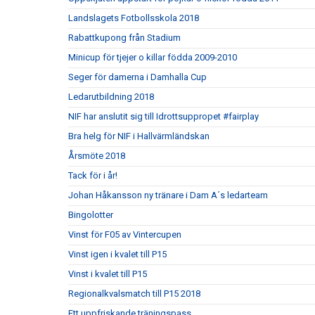
Landslagets Fotbollsskola 2018
Rabattkupong från Stadium
Minicup för tjejer o killar födda 2009-2010
Seger för damerna i Damhalla Cup
Ledarutbildning 2018
NIF har anslutit sig till Idrottsuppropet #fairplay
Bra helg för NIF i Hallvärmländskan
Årsmöte 2018
Tack för i år!
Johan Håkansson ny tränare i Dam A´s ledarteam
Bingolotter
Vinst för F05 av Vintercupen
Vinst igen i kvalet till P15
Vinst i kvalet till P15
Regionalkvalsmatch till P15 2018
Ett uppfriskande träningspass