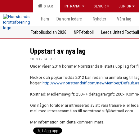
START
INTRANÄT
SENIOR
JUNIOR
Hem
Du som ledare
Nyheter
Våra lag
Fotbollsskolan 2026
NPF-fotboll
Leeds United Footbal
Uppstart av nya lag
2018-12-14 10:05
Under våren 2019 kommer Norrstrands IF starta upp lag för f
Flickor och pojkar födda 2012 kan redan nu anmäla sig till lage
höger:
http://www.norrstrandsif.com/newMember/Default.a
Kostnad: Medlemsavgift: 250:- + deltagaravgift: 200:-. Kommer 
Om någon förälder är intresserad av att vara tränare eller led
mejl med intresseanmälan till norrstrands.if@hotmail.com.
Mer information om detta kommer i mars.