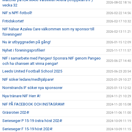
2026-08-02 18:16
vecka 32
NIF:s NPF-fotboll!
2026-02-22 14:56
Fritidskortet!
2026-02-17 10:32
NIF hälsar Azalea Care välkommen som ny sponsor till
2026-02-13 11:21
föreningen!
Nu är utbyggnaden på gång!
2026-01-15 12:09
Nyhet i föreningsprofilen!
2025-11-17 11:57
NIF i samarbete med Pangeo! Sponsra NIF genom Pangeo
2025-06-27 14:40
och ha chansen att vinna pengar!
Leeds United Football School 2025
2025-06-23 20:54
NIF söker ledare/medhjälpare!
2025-01-29 10:27
Norrstrands IF söker nya sponsorer
2025-01-13 12:52
Nya tränare NIF Herr A!
2024-11-21 10:29
NIF PÅ FACEBOOK OCH INSTAGRAM!
2024-11-20 15:08
Gräsroten 2024!
2024-11-06 11:00
Serieseger P 15-19 östra höst 2024!
2024-10-09 11:19
Serieseger F 15-19 höst 2024!
2024-10-09 11:15