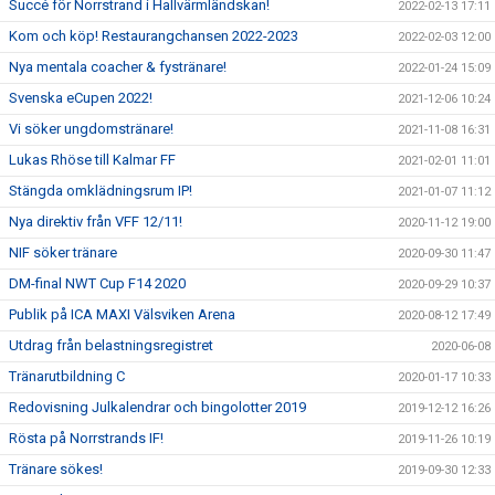
Succé för Norrstrand i Hallvärmländskan!
2022-02-13 17:11
Kom och köp! Restaurangchansen 2022-2023
2022-02-03 12:00
Nya mentala coacher & fystränare!
2022-01-24 15:09
Svenska eCupen 2022!
2021-12-06 10:24
Vi söker ungdomstränare!
2021-11-08 16:31
Lukas Rhöse till Kalmar FF
2021-02-01 11:01
Stängda omklädningsrum IP!
2021-01-07 11:12
Nya direktiv från VFF 12/11!
2020-11-12 19:00
NIF söker tränare
2020-09-30 11:47
DM-final NWT Cup F14 2020
2020-09-29 10:37
Publik på ICA MAXI Välsviken Arena
2020-08-12 17:49
Utdrag från belastningsregistret
2020-06-08
Tränarutbildning C
2020-01-17 10:33
Redovisning Julkalendrar och bingolotter 2019
2019-12-12 16:26
Rösta på Norrstrands IF!
2019-11-26 10:19
Tränare sökes!
2019-09-30 12:33