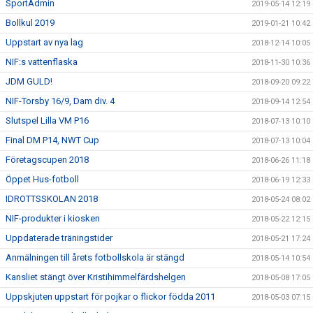
SportAdmin
2019-05-14 12:19
Bollkul 2019
2019-01-21 10:42
Uppstart av nya lag
2018-12-14 10:05
NIF:s vattenflaska
2018-11-30 10:36
JDM GULD!
2018-09-20 09:22
NIF-Torsby 16/9, Dam div. 4
2018-09-14 12:54
Slutspel Lilla VM P16
2018-07-13 10:10
Final DM P14, NWT Cup
2018-07-13 10:04
Företagscupen 2018
2018-06-26 11:18
Öppet Hus-fotboll
2018-06-19 12:33
IDROTTSSKOLAN 2018
2018-05-24 08:02
NIF-produkter i kiosken
2018-05-22 12:15
Uppdaterade träningstider
2018-05-21 17:24
Anmälningen till årets fotbollskola är stängd
2018-05-14 10:54
Kansliet stängt över Kristihimmelfärdshelgen
2018-05-08 17:05
Uppskjuten uppstart för pojkar o flickor födda 2011
2018-05-03 07:15