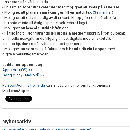
MATCHER
-
Nyheter
från vår hemsida
- En samlad
föreningskalender
med möjlighet att svara på
kallelser
- Möjlighet att planera
samåkningen
till en match tex. (
Se mer här
)
UNGDOMSDOMARE 2026
- Möjlighet att dela med dig av dina kontaktuppgifter och därefter få
en
kontaktlista
till övriga spelare och ledare i laget.
OM OSS
- Möjlighet att läsa alla
utskick
från oss.
- Få tillgång till
Norrstrands IFs
digitala
medlemskort
(Så fort du betalt
din medlemsavgift får du tillgång till det digitala medlemskortet),
samt
erbjudande
från våra samarbetspartners.
- Möjlighet att se status på fakturor och
betala direkt i appen
med
digitala betalningsmetoder.
Ladda ner appen idag!
Appstore (iOS) >>
Google Play (Android) >>
På
SportAdmins hemsida
kan ni läsa ännu mer om funktionerna i
MedlemsAppen.
Nyhetsarkiv
Matcher på ICA MAXI Välsviken Arena (Kroppkärrs IP)