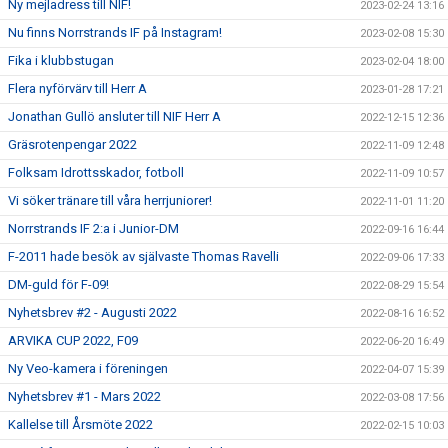
Ny mejladress till NIF!
2023-02-24 13:16
Nu finns Norrstrands IF på Instagram!
2023-02-08 15:30
Fika i klubbstugan
2023-02-04 18:00
Flera nyförvärv till Herr A
2023-01-28 17:21
Jonathan Gullö ansluter till NIF Herr A
2022-12-15 12:36
Gräsrotenpengar 2022
2022-11-09 12:48
Folksam Idrottsskador, fotboll
2022-11-09 10:57
Vi söker tränare till våra herrjuniorer!
2022-11-01 11:20
Norrstrands IF 2:a i Junior-DM
2022-09-16 16:44
F-2011 hade besök av självaste Thomas Ravelli
2022-09-06 17:33
DM-guld för F-09!
2022-08-29 15:54
Nyhetsbrev #2 - Augusti 2022
2022-08-16 16:52
ARVIKA CUP 2022, F09
2022-06-20 16:49
Ny Veo-kamera i föreningen
2022-04-07 15:39
Nyhetsbrev #1 - Mars 2022
2022-03-08 17:56
Kallelse till Årsmöte 2022
2022-02-15 10:03