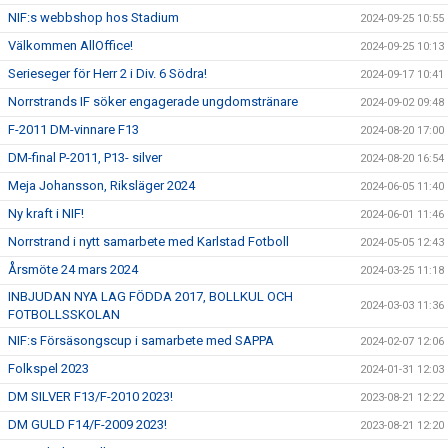
NIF:s webbshop hos Stadium
2024-09-25 10:55
Välkommen AllOffice!
2024-09-25 10:13
Serieseger för Herr 2 i Div. 6 Södra!
2024-09-17 10:41
Norrstrands IF söker engagerade ungdomstränare
2024-09-02 09:48
F-2011 DM-vinnare F13
2024-08-20 17:00
DM-final P-2011, P13- silver
2024-08-20 16:54
Meja Johansson, Riksläger 2024
2024-06-05 11:40
Ny kraft i NIF!
2024-06-01 11:46
Norrstrand i nytt samarbete med Karlstad Fotboll
2024-05-05 12:43
Årsmöte 24 mars 2024
2024-03-25 11:18
INBJUDAN NYA LAG FÖDDA 2017, BOLLKUL OCH
2024-03-03 11:36
FOTBOLLSSKOLAN
NIF:s Försäsongscup i samarbete med SAPPA
2024-02-07 12:06
Folkspel 2023
2024-01-31 12:03
DM SILVER F13/F-2010 2023!
2023-08-21 12:22
DM GULD F14/F-2009 2023!
2023-08-21 12:20