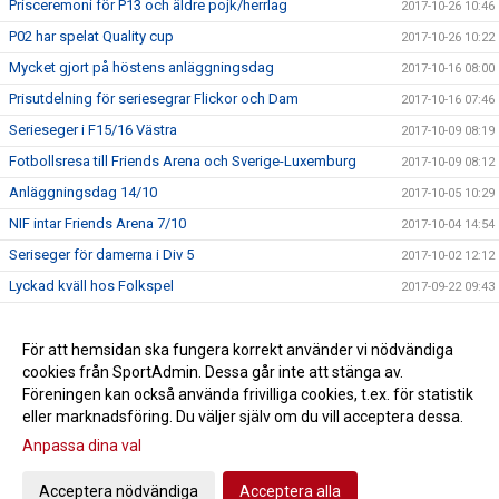
Prisceremoni för P13 och äldre pojk/herrlag
2017-10-26 10:46
P02 har spelat Quality cup
2017-10-26 10:22
Mycket gjort på höstens anläggningsdag
2017-10-16 08:00
Prisutdelning för seriesegrar Flickor och Dam
2017-10-16 07:46
Serieseger i F15/16 Västra
2017-10-09 08:19
Fotbollsresa till Friends Arena och Sverige-Luxemburg
2017-10-09 08:12
Anläggningsdag 14/10
2017-10-05 10:29
NIF intar Friends Arena 7/10
2017-10-04 14:54
Seriseger för damerna i Div 5
2017-10-02 12:12
Lyckad kväll hos Folkspel
2017-09-22 09:43
Imorgon fredag kör vi Företagscupen igen!
2017-09-18 10:10
Lyckad NIF-dag i år igen
För att hemsidan ska fungera korrekt använder vi nödvändiga
2017-09-18 10:07
cookies från SportAdmin. Dessa går inte att stänga av.
NIF-dagen närmar sig
2017-09-18 10:03
Föreningen kan också använda frivilliga cookies, t.ex. för statistik
eller marknadsföring. Du väljer själv om du vill acceptera dessa.
Anpassa dina val
Cookie-inställningar
Gå till Webbversion
Acceptera nödvändiga
Acceptera alla