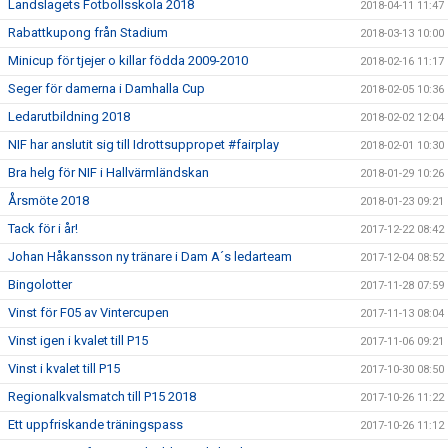
Landslagets Fotbollsskola 2018
2018-04-11 11:47
Rabattkupong från Stadium
2018-03-13 10:00
Minicup för tjejer o killar födda 2009-2010
2018-02-16 11:17
Seger för damerna i Damhalla Cup
2018-02-05 10:36
Ledarutbildning 2018
2018-02-02 12:04
NIF har anslutit sig till Idrottsuppropet #fairplay
2018-02-01 10:30
Bra helg för NIF i Hallvärmländskan
2018-01-29 10:26
Årsmöte 2018
2018-01-23 09:21
Tack för i år!
2017-12-22 08:42
Johan Håkansson ny tränare i Dam A´s ledarteam
2017-12-04 08:52
Bingolotter
2017-11-28 07:59
Vinst för F05 av Vintercupen
2017-11-13 08:04
Vinst igen i kvalet till P15
2017-11-06 09:21
Vinst i kvalet till P15
2017-10-30 08:50
Regionalkvalsmatch till P15 2018
2017-10-26 11:22
Ett uppfriskande träningspass
2017-10-26 11:12