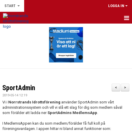
START
LOGGA IN
HEM
DU SOM LEDARE
NYHETER
FOTBOLLSSKOLAN 2026
NPF-FOTBOLL
SportAdmin
<
>
LEEDS UNITED FOOTBALL SCHOOL 2026
2019-05-14 12:19
Vi i
Norrstrands Idrottsförening
använder SportAdmin som vårt
NIF:S FOTBOLLSKOLLO 2026
administrationssystem och vill vi slå ett slag för dig som medlem såväl
som förälder att ladda ner
SportAdmins MedlemsApp
.
VÅRA LAG
I MedlemsAppen kan du som medlem/förälder få full koll på
föreningsvardagen. I appen hittar ni bland annat funktioner som: