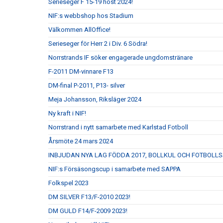
Serieseger F 15-19 höst 2024!
NIF:s webbshop hos Stadium
Välkommen AllOffice!
Serieseger för Herr 2 i Div. 6 Södra!
Norrstrands IF söker engagerade ungdomstränare
F-2011 DM-vinnare F13
DM-final P-2011, P13- silver
Meja Johansson, Riksläger 2024
Ny kraft i NIF!
Norrstrand i nytt samarbete med Karlstad Fotboll
Årsmöte 24 mars 2024
INBJUDAN NYA LAG FÖDDA 2017, BOLLKUL OCH FOTBOLL
NIF:s Försäsongscup i samarbete med SAPPA
Folkspel 2023
DM SILVER F13/F-2010 2023!
DM GULD F14/F-2009 2023!