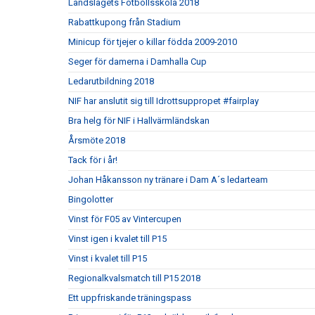
Landslagets Fotbollsskola 2018
Rabattkupong från Stadium
Minicup för tjejer o killar födda 2009-2010
Seger för damerna i Damhalla Cup
Ledarutbildning 2018
NIF har anslutit sig till Idrottsuppropet #fairplay
Bra helg för NIF i Hallvärmländskan
Årsmöte 2018
Tack för i år!
Johan Håkansson ny tränare i Dam A´s ledarteam
Bingolotter
Vinst för F05 av Vintercupen
Vinst igen i kvalet till P15
Vinst i kvalet till P15
Regionalkvalsmatch till P15 2018
Ett uppfriskande träningspass