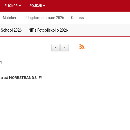
FLICKOR
POJKAR
Matcher
Ungdomsdomare 2026
Om oss
l School 2026
NIF:s Fotbollskollo 2026
<
>
g.
sta på
NORRSTRANDS IF!