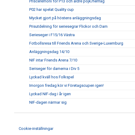
Prisceremoni för P13 och äldre pojk/herrlag
P02 har spelat Quality cup
Mycket gjort på höstens anläggningsdag
Prisutdelning för seriesegrar Flickor och Dam
Serieseger i F15/16 Västra
Fotbollsresa till Friends Arena och Sverige-Luxemburg
Anläggningsdag 14/10
NIF intar Friends Arena 7/10
Seriseger för damerna i Div 5
Lyckad kväll hos Folkspel
Imorgon fredag kör vi Företagscupen igen!
Lyckad NIF-dag i år igen
NIF-dagen närmar sig
Cookie-inställningar