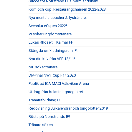
Succé för Norrstrand i Hallvärmländskan!
Kom och köp! Restaurangchansen 2022-2023
Nya mentala coacher & fystränare!
Svenska eCupen 2022!
Vi söker ungdomstränare!
Lukas Rhöse till Kalmar FF
Stängda omklädningsrum IP!
Nya direktiv från VFF 12/11!
NIF söker tränare
DM-final NWT Cup F14 2020
Publik på ICA MAXI Välsviken Arena
Utdrag från belastningsregistret
Tränarutbildning C
Redovisning Julkalendrar och bingolotter 2019
Rösta på Norrstrands IF!
Tränare sökes!