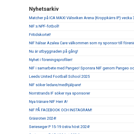
Nyhetsarkiv
Matcher på ICA MAXI Välsviken Arena (Kroppkärrs IP) vecka 
NIF:s NPF-fotboll!
Fritidskortet!
NIF hälsar Azalea Care välkommen som ny sponsor till fören
Nu är utbyggnaden på gång!
Nyhet i föreningsprofilen!
NIF i samarbete med Pangeo! Sponsra NIF genom Pangeo och
Leeds United Football School 2025
NIF söker ledare/medhjälpare!
Norrstrands IF söker nya sponsorer
Nya tränare NIF Herr A!
NIF PÅ FACEBOOK OCH INSTAGRAM!
Gräsroten 2024!
Serieseger P 15-19 östra höst 2024!