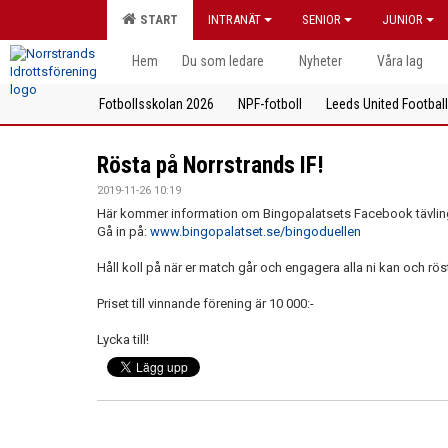
START
INTRANÄT
SENIOR
JUNIOR
Hem
Du som ledare
Nyheter
Våra lag
Fotbollsskolan 2026
NPF-fotboll
Leeds United Footbal
Rösta på Norrstrands IF!
2019-11-26 10:19
Här kommer information om Bingopalatsets Facebook tävlin
Gå in på:
www.bingopalatset.se/bingoduellen
Håll koll på när er match går och engagera alla ni kan och rö
Priset till vinnande förening är 10 000:-
Lycka till!