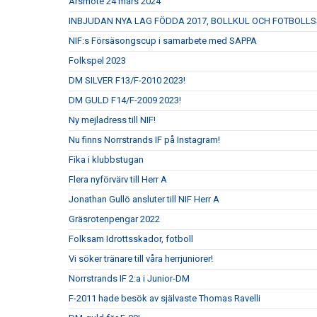
Årsmöte 24 mars 2024
INBJUDAN NYA LAG FÖDDA 2017, BOLLKUL OCH FOTBOLL
NIF:s Försäsongscup i samarbete med SAPPA
Folkspel 2023
DM SILVER F13/F-2010 2023!
DM GULD F14/F-2009 2023!
Ny mejladress till NIF!
Nu finns Norrstrands IF på Instagram!
Fika i klubbstugan
Flera nyförvärv till Herr A
Jonathan Gullö ansluter till NIF Herr A
Gräsrotenpengar 2022
Folksam Idrottsskador, fotboll
Vi söker tränare till våra herrjuniorer!
Norrstrands IF 2:a i Junior-DM
F-2011 hade besök av självaste Thomas Ravelli