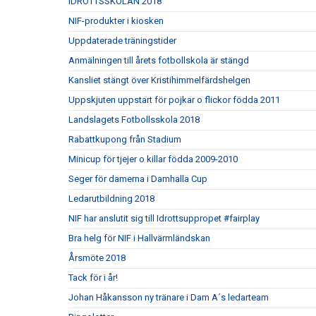
IDROTTSSKOLAN 2018
NIF-produkter i kiosken
Uppdaterade träningstider
Anmälningen till årets fotbollskola är stängd
Kansliet stängt över Kristihimmelfärdshelgen
Uppskjuten uppstart för pojkar o flickor födda 2011
Landslagets Fotbollsskola 2018
Rabattkupong från Stadium
Minicup för tjejer o killar födda 2009-2010
Seger för damerna i Damhalla Cup
Ledarutbildning 2018
NIF har anslutit sig till Idrottsuppropet #fairplay
Bra helg för NIF i Hallvärmländskan
Årsmöte 2018
Tack för i år!
Johan Håkansson ny tränare i Dam A´s ledarteam