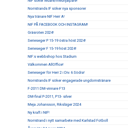
NIF söker ledare/medhjälpare!
Norrstrands IF söker nya sponsorer
Nya tränare NIF Herr A!
NIF PÅ FACEBOOK OCH INSTAGRAM!
Gräsroten 2024!
Serieseger P 15-19 östra höst 2024!
Serieseger F 15-19 höst 2024!
NIF:s webbshop hos Stadium
Välkommen AllOffice!
Serieseger för Herr 2 i Div. 6 Södra!
Norrstrands IF söker engagerade ungdomstränare
F-2011 DM-vinnare F13
DM-final P-2011, P13- silver
Meja Johansson, Riksläger 2024
Ny kraft i NIF!
Norrstrand i nytt samarbete med Karlstad Fotboll