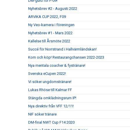
DM-guld för F-09!
Nyhetsbrev #2 - Augusti 2022
ARVIKA CUP 2022, F09
Ny Veo-kamera i föreningen
Nyhetsbrev #1 - Mars 2022
Kallelse till Årsmöte 2022
Succé för Norrstrand i Hallvärmländskan!
Kom och köp! Restaurangchansen 2022-2023
Nya mentala coacher & fystränare!
Svenska eCupen 2022!
Vi söker ungdomstränare!
Lukas Rhöse till Kalmar FF
Stängda omklädningsrum IP!
Nya direktiv från VFF 12/11!
NIF söker tränare
DM-final NWT Cup F14 2020