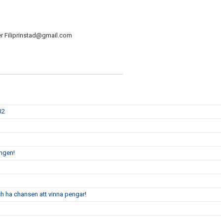
ller Filiprinstad@gmail.com
32
ingen!
 ha chansen att vinna pengar!