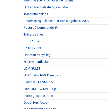
Publik på ICA MAXI Välsviken Arena
Utdrag från belastningsregistret
Tränarutbildning C
Redovisning Julkalendrar och bingolotter 2019
Rösta på Norrstrands IF!
Tränare sökes!
SportAdmin
Bollkul 2019
Uppstart av nya lag
NIF:s vattenflaska
JDM GULD!
NIF-Torsby 16/9, Dam div. 4
Slutspel Lilla VM P16
Final DM P14, NWT Cup
Företagscupen 2018
Öppet Hus-fotboll