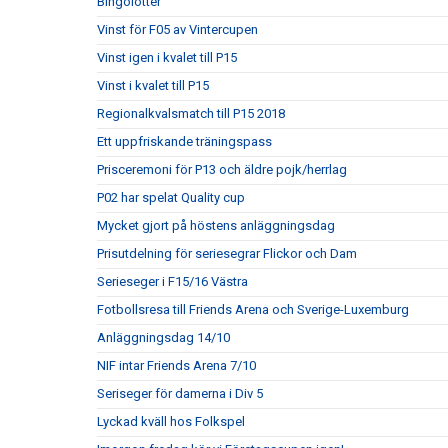
Bingolotter
Vinst för F05 av Vintercupen
Vinst igen i kvalet till P15
Vinst i kvalet till P15
Regionalkvalsmatch till P15 2018
Ett uppfriskande träningspass
Prisceremoni för P13 och äldre pojk/herrlag
P02 har spelat Quality cup
Mycket gjort på höstens anläggningsdag
Prisutdelning för seriesegrar Flickor och Dam
Serieseger i F15/16 Västra
Fotbollsresa till Friends Arena och Sverige-Luxemburg
Anläggningsdag 14/10
NIF intar Friends Arena 7/10
Seriseger för damerna i Div 5
Lyckad kväll hos Folkspel