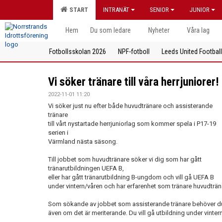
START
INTRANÄT
SENIOR
JUNIOR
Hem
Du som ledare
Nyheter
Våra lag
Fotbollsskolan 2026
NPF-fotboll
Leeds United Footbal
Vi söker tränare till våra herrjuniorer!
2022-11-01 11:20
Vi söker just nu efter både huvudtränare och assisterande
tränare
till vårt nystartade herrjuniorlag som kommer spela i P17-19
serien i
Värmland nästa säsong.
Till jobbet som huvudtränare söker vi dig som har gått
tränarutbildningen UEFA B,
eller har gått tränarutbildning B-ungdom och vill gå UEFA B
under vintern/våren och har erfarenhet som tränare huvudträn
Som sökande av jobbet som assisterande tränare behöver du 
även om det är meriterande. Du vill gå utbildning under vinter