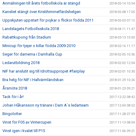
Anmälningen till årets fotbollskola är stängd
2018-05-14 10:54
Kansliet stängt över Kristihimmelfärdshelgen
2018-05-08 17:05
Uppskjuten uppstart för pojkar o flickor födda 2011
2018-05-03 07:15
Landslagets Fotbollsskola 2018
2018-04-11 11:47
Rabattkupong från Stadium
2018-03-13 10:00
Minicup för tjejer o killar födda 2009-2010
2018-02-16 11:17
Seger för damerna i Damhalla Cup
2018-02-05 10:36
Ledarutbildning 2018
2018-02-02 12:04
NIF har anslutit sig till Idrottsuppropet #fairplay
2018-02-01 10:30
Bra helg för NIF i Hallvärmländskan
2018-01-29 10:26
Årsmöte 2018
2018-01-23 09:21
Tack för i år!
2017-12-22 08:42
Johan Håkansson ny tränare i Dam A´s ledarteam
2017-12-04 08:52
Bingolotter
2017-11-28 07:59
Vinst för F05 av Vintercupen
2017-11-13 08:04
Vinst igen i kvalet till P15
2017-11-06 09:21