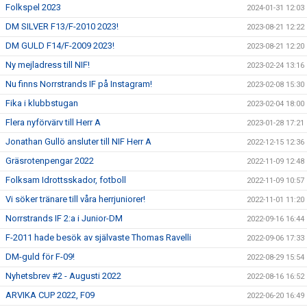
Folkspel 2023
2024-01-31 12:03
DM SILVER F13/F-2010 2023!
2023-08-21 12:22
DM GULD F14/F-2009 2023!
2023-08-21 12:20
Ny mejladress till NIF!
2023-02-24 13:16
Nu finns Norrstrands IF på Instagram!
2023-02-08 15:30
Fika i klubbstugan
2023-02-04 18:00
Flera nyförvärv till Herr A
2023-01-28 17:21
Jonathan Gullö ansluter till NIF Herr A
2022-12-15 12:36
Gräsrotenpengar 2022
2022-11-09 12:48
Folksam Idrottsskador, fotboll
2022-11-09 10:57
Vi söker tränare till våra herrjuniorer!
2022-11-01 11:20
Norrstrands IF 2:a i Junior-DM
2022-09-16 16:44
F-2011 hade besök av självaste Thomas Ravelli
2022-09-06 17:33
DM-guld för F-09!
2022-08-29 15:54
Nyhetsbrev #2 - Augusti 2022
2022-08-16 16:52
ARVIKA CUP 2022, F09
2022-06-20 16:49