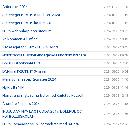
Gräsroten 2024!
2024-11-06 11:00
Serieseger P 15-19 östra höst 2024!
2024-10-09 11:19
Serieseger F 15-19 höst 2024!
2024-10-09 11:15
NIF:s webbshop hos Stadium
2024-09-25 10:55
Välkommen AllOffice!
2024-09-25 10:13
Serieseger för Herr 2 i Div. 6 Södra!
2024-09-17 10:41
Norrstrands IF söker engagerade ungdomstränare
2024-09-02 09:48
F-2011 DM-vinnare F13
2024-08-20 17:00
DM-final P-2011, P13- silver
2024-08-20 16:54
Meja Johansson, Riksläger 2024
2024-06-05 11:40
Ny kraft i NIF!
2024-06-01 11:46
Norrstrand i nytt samarbete med Karlstad Fotboll
2024-05-05 12:43
Årsmöte 24 mars 2024
2024-03-25 11:18
INBJUDAN NYA LAG FÖDDA 2017, BOLLKUL OCH
2024-03-03 11:36
FOTBOLLSSKOLAN
NIF:s Försäsongscup i samarbete med SAPPA
2024-02-07 12:06