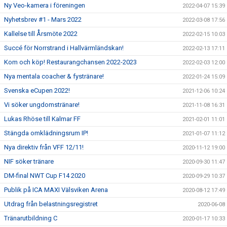
Ny Veo-kamera i föreningen
2022-04-07 15:39
Nyhetsbrev #1 - Mars 2022
2022-03-08 17:56
Kallelse till Årsmöte 2022
2022-02-15 10:03
Succé för Norrstrand i Hallvärmländskan!
2022-02-13 17:11
Kom och köp! Restaurangchansen 2022-2023
2022-02-03 12:00
Nya mentala coacher & fystränare!
2022-01-24 15:09
Svenska eCupen 2022!
2021-12-06 10:24
Vi söker ungdomstränare!
2021-11-08 16:31
Lukas Rhöse till Kalmar FF
2021-02-01 11:01
Stängda omklädningsrum IP!
2021-01-07 11:12
Nya direktiv från VFF 12/11!
2020-11-12 19:00
NIF söker tränare
2020-09-30 11:47
DM-final NWT Cup F14 2020
2020-09-29 10:37
Publik på ICA MAXI Välsviken Arena
2020-08-12 17:49
Utdrag från belastningsregistret
2020-06-08
Tränarutbildning C
2020-01-17 10:33