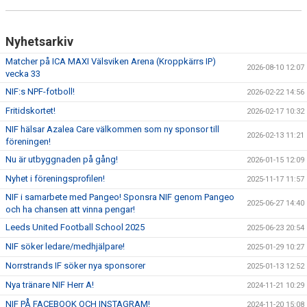
Nyhetsarkiv
Matcher på ICA MAXI Välsviken Arena (Kroppkärrs IP)
2026-08-10 12:07
vecka 33
NIF:s NPF-fotboll!
2026-02-22 14:56
Fritidskortet!
2026-02-17 10:32
NIF hälsar Azalea Care välkommen som ny sponsor till
2026-02-13 11:21
föreningen!
Nu är utbyggnaden på gång!
2026-01-15 12:09
Nyhet i föreningsprofilen!
2025-11-17 11:57
NIF i samarbete med Pangeo! Sponsra NIF genom Pangeo
2025-06-27 14:40
och ha chansen att vinna pengar!
Leeds United Football School 2025
2025-06-23 20:54
NIF söker ledare/medhjälpare!
2025-01-29 10:27
Norrstrands IF söker nya sponsorer
2025-01-13 12:52
Nya tränare NIF Herr A!
2024-11-21 10:29
NIF PÅ FACEBOOK OCH INSTAGRAM!
2024-11-20 15:08