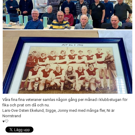
MATCHER
UNGDOMSDOMARE 2026
OM OSS
Våra fina fina veteraner samlas någon gång per månad i klubbstugan för
fika och prat om då och nu.
Lars-Ove Osten Ekelund, Sigge, Jonny med med många fler, Ni är
Norrstrand
♥️🤍