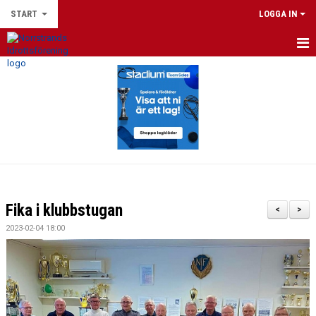
START
LOGGA IN
HEM
DU SOM LEDARE
NYHETER
FOTBOLLSSKOLAN 2026
NPF-FOTBOLL
Fika i klubbstugan
<
>
LEEDS UNITED FOOTBALL SCHOOL 2026
2023-02-04 18:00
NIF:S FOTBOLLSKOLLO 2026
VÅRA LAG