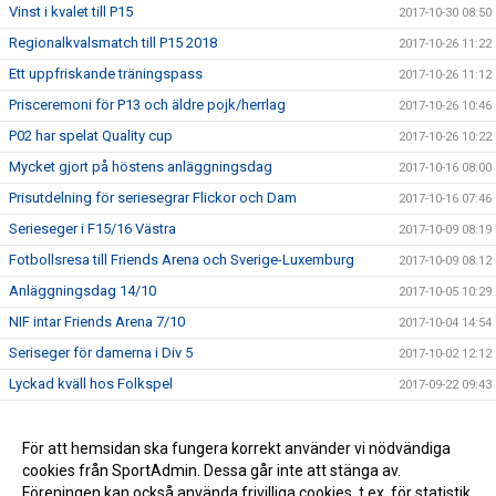
Vinst i kvalet till P15
2017-10-30 08:50
Regionalkvalsmatch till P15 2018
2017-10-26 11:22
Ett uppfriskande träningspass
2017-10-26 11:12
Prisceremoni för P13 och äldre pojk/herrlag
2017-10-26 10:46
P02 har spelat Quality cup
2017-10-26 10:22
Mycket gjort på höstens anläggningsdag
2017-10-16 08:00
Prisutdelning för seriesegrar Flickor och Dam
2017-10-16 07:46
Serieseger i F15/16 Västra
2017-10-09 08:19
Fotbollsresa till Friends Arena och Sverige-Luxemburg
2017-10-09 08:12
Anläggningsdag 14/10
2017-10-05 10:29
NIF intar Friends Arena 7/10
2017-10-04 14:54
Seriseger för damerna i Div 5
2017-10-02 12:12
Lyckad kväll hos Folkspel
2017-09-22 09:43
Imorgon fredag kör vi Företagscupen igen!
2017-09-18 10:10
Lyckad NIF-dag i år igen
För att hemsidan ska fungera korrekt använder vi nödvändiga
2017-09-18 10:07
cookies från SportAdmin. Dessa går inte att stänga av.
NIF-dagen närmar sig
2017-09-18 10:03
Föreningen kan också använda frivilliga cookies, t.ex. för statistik