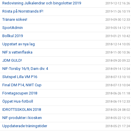
Redovisning Julkalendrar och bingolotter 2019
2019-12-12 16:26
Rösta på Norrstrands IF!
2019-11-26 10:19
Tränare sökes!
2019-09-30 12:33
SportAdmin
2019-05-14 12:19
Bollkul 2019
2019-01-21 10:42
Uppstart av nya lag
2018-12-14 10:05
NIF:s vattenflaska
2018-11-30 10:36
JDM GULD!
2018-09-20 09:22
NIF-Torsby 16/9, Dam div. 4
2018-09-14 12:54
Slutspel Lilla VM P16
2018-07-13 10:10
Final DM P14, NWT Cup
2018-07-13 10:04
Företagscupen 2018
2018-06-26 11:18
Öppet Hus-fotboll
2018-06-19 12:33
IDROTTSSKOLAN 2018
2018-05-24 08:02
NIF-produkter i kiosken
2018-05-22 12:15
Uppdaterade träningstider
2018-05-21 17:24