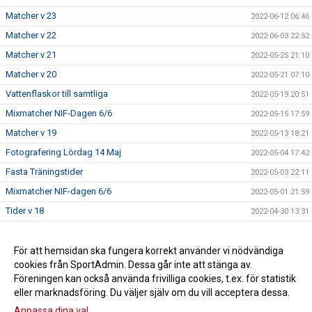
Matcher v 23
2022-06-12 06:46
Matcher v 22
2022-06-03 22:52
Matcher v 21
2022-05-25 21:10
Matcher v 20
2022-05-21 07:10
Vattenflaskor till samtliga
2022-05-19 20:51
Mixmatcher NIF-Dagen 6/6
2022-05-15 17:59
Matcher v 19
2022-05-13 18:21
Fotografering Lördag 14 Maj
2022-05-04 17:42
Fasta Träningstider
2022-05-03 22:11
Mixmatcher NIF-dagen 6/6
2022-05-01 21:59
Tider v 18
2022-04-30 13:31
Internmatcher 1/5
2022-04-24 16:33
För att hemsidan ska fungera korrekt använder vi nödvändiga
2022-04-19 13:28
cookies från SportAdmin. Dessa går inte att stänga av.
2022-04-17 11:15
Föreningen kan också använda frivilliga cookies, t.ex. för statistik
eller marknadsföring. Du väljer själv om du vill acceptera dessa.
Anpassa dina val