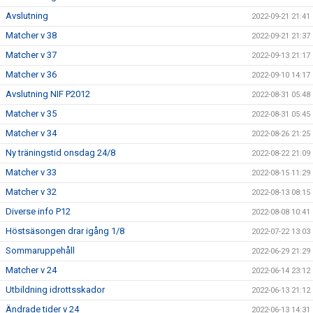
Avslutning
2022-09-21 21:41
Matcher v 38
2022-09-21 21:37
Matcher v 37
2022-09-13 21:17
Matcher v 36
2022-09-10 14:17
Avslutning NIF P2012
2022-08-31 05:48
Matcher v 35
2022-08-31 05:45
Matcher v 34
2022-08-26 21:25
Ny träningstid onsdag 24/8
2022-08-22 21:09
Matcher v 33
2022-08-15 11:29
Matcher v 32
2022-08-13 08:15
Diverse info P12
2022-08-08 10:41
Höstsäsongen drar igång 1/8
2022-07-22 13:03
Sommaruppehåll
2022-06-29 21:29
Matcher v 24
2022-06-14 23:12
Utbildning idrottsskador
2022-06-13 21:12
Ändrade tider v 24
2022-06-13 14:31