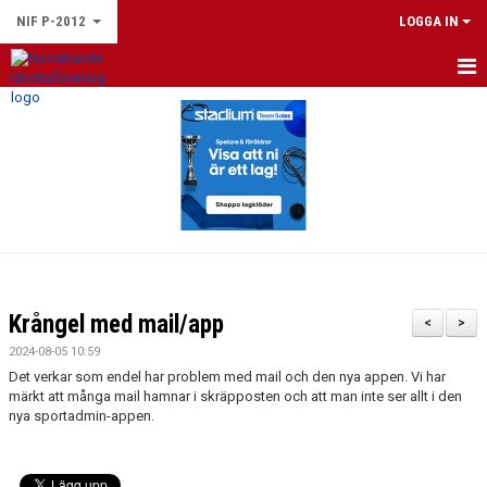
NIF P-2012
LOGGA IN
HEM
NYHETER
KALENDER
GÄSTBOK
Krångel med mail/app
<
>
2024-08-05 10:59
Det verkar som endel har problem med mail och den nya appen. Vi har
märkt att många mail hamnar i skräpposten och att man inte ser allt i den
nya sportadmin-appen.