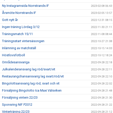
Ny Instagramsida Norrstrands IF
2023-02-08 06:43
Årsmöte Norrstrands IF
2023-02-05 13:57
Gott nytt år
2022-12-31 08:15
Ingen träning Lördag 3/12
2022-11-30 21:11
Träningsmatch 15/11
2022-11-08 08:44
Träningsstart vintersäsongen
2022-10-27 21:08
Inlämning av matchställ
2022-10-15 14:03
Höstlovsfotboll
2022-10-12 18:24
Områdesansvariga
2022-09-28 22:18
Julkalenderansvarig lag röd/svart/vit
2022-09-28 22:11
Restaurangchansansvarig lag svart/röd/vit
2022-09-28 22:10
Bingolottsansvarig lag röd, svart och vit
2022-09-28 22:02
Försäljning Bingolotto Ica Maxi Välsviken
2022-09-28 21:48
Försäljning vintern 22/23
2022-09-28 21:30
Sponsring NIF P2012
2022-09-28 21:22
Vinterträning 22/23
2022-09-28 21:12