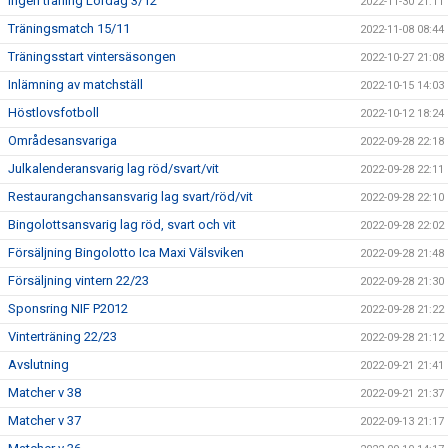
Ingen träning Lördag 3/12
2022-11-30 21:11
Träningsmatch 15/11
2022-11-08 08:44
Träningsstart vintersäsongen
2022-10-27 21:08
Inlämning av matchställ
2022-10-15 14:03
Höstlovsfotboll
2022-10-12 18:24
Områdesansvariga
2022-09-28 22:18
Julkalenderansvarig lag röd/svart/vit
2022-09-28 22:11
Restaurangchansansvarig lag svart/röd/vit
2022-09-28 22:10
Bingolottsansvarig lag röd, svart och vit
2022-09-28 22:02
Försäljning Bingolotto Ica Maxi Välsviken
2022-09-28 21:48
Försäljning vintern 22/23
2022-09-28 21:30
Sponsring NIF P2012
2022-09-28 21:22
Vinterträning 22/23
2022-09-28 21:12
Avslutning
2022-09-21 21:41
Matcher v 38
2022-09-21 21:37
Matcher v 37
2022-09-13 21:17