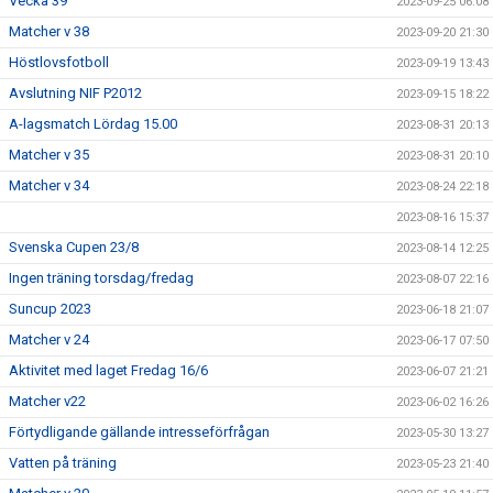
Vecka 39
2023-09-25 06:08
Matcher v 38
2023-09-20 21:30
Höstlovsfotboll
2023-09-19 13:43
Avslutning NIF P2012
2023-09-15 18:22
A-lagsmatch Lördag 15.00
2023-08-31 20:13
Matcher v 35
2023-08-31 20:10
Matcher v 34
2023-08-24 22:18
2023-08-16 15:37
Svenska Cupen 23/8
2023-08-14 12:25
Ingen träning torsdag/fredag
2023-08-07 22:16
Suncup 2023
2023-06-18 21:07
Matcher v 24
2023-06-17 07:50
Aktivitet med laget Fredag 16/6
2023-06-07 21:21
Matcher v22
2023-06-02 16:26
Förtydligande gällande intresseförfrågan
2023-05-30 13:27
Vatten på träning
2023-05-23 21:40