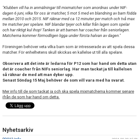
"Klubben vill ha in anmälningar till mixmatcher som anordnas under NIF-
dagen 6 juni, vilka för oss är matcher, 5 mot 5 med en blandning av barn födda
mellan 2010 och 2015. NIF räknar med ca 12 minuter per match och två max
tre matcher per spelare. NIF blandar tjejer och killar från lagen som spelar
och har riktigt kul ihop! Tanken är att barnen har coacher från seniorlagen.
Matcherna kommer förmodligen ligga under första halvan av dagen."
Föreningen behöver veta vilka barn som är intresserade av att spela dessa
matcher. För enhelhetens skull skickas en kallelse ut till alla spelare.
Observera att det inte är ledarna för P12 som har hand om detta utan
det är coacher från NIFs seniorlag. Har man tackat ja till kallelsen
så räknar de med att man dyker upp.
Senast Söndag 15 Maj behöver de som vill vara med ha svarat.
Mer info till de som tackat ja och ska spela mixmatcherna kommer senare
ifrån de som har hand om detta.
Nyhetsarkiv