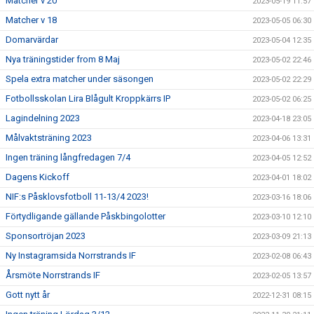
Matcher v 20
2023-05-19 11:57
Matcher v 18
2023-05-05 06:30
Domarvärdar
2023-05-04 12:35
Nya träningstider from 8 Maj
2023-05-02 22:46
Spela extra matcher under säsongen
2023-05-02 22:29
Fotbollsskolan Lira Blågult Kroppkärrs IP
2023-05-02 06:25
Lagindelning 2023
2023-04-18 23:05
Målvaktsträning 2023
2023-04-06 13:31
Ingen träning långfredagen 7/4
2023-04-05 12:52
Dagens Kickoff
2023-04-01 18:02
NIF:s Påsklovsfotboll 11-13/4 2023!
2023-03-16 18:06
Förtydligande gällande Påskbingolotter
2023-03-10 12:10
Sponsortröjan 2023
2023-03-09 21:13
Ny Instagramsida Norrstrands IF
2023-02-08 06:43
Årsmöte Norrstrands IF
2023-02-05 13:57
Gott nytt år
2022-12-31 08:15