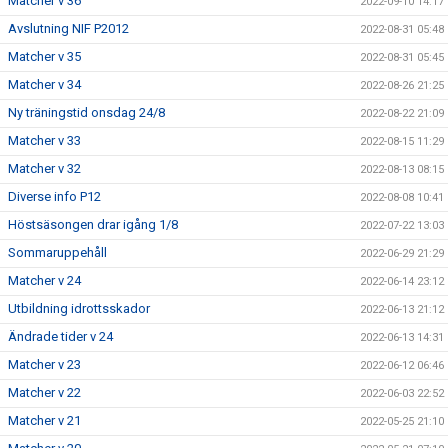
Matcher v 36
2022-09-10 14:17
Avslutning NIF P2012
2022-08-31 05:48
Matcher v 35
2022-08-31 05:45
Matcher v 34
2022-08-26 21:25
Ny träningstid onsdag 24/8
2022-08-22 21:09
Matcher v 33
2022-08-15 11:29
Matcher v 32
2022-08-13 08:15
Diverse info P12
2022-08-08 10:41
Höstsäsongen drar igång 1/8
2022-07-22 13:03
Sommaruppehåll
2022-06-29 21:29
Matcher v 24
2022-06-14 23:12
Utbildning idrottsskador
2022-06-13 21:12
Ändrade tider v 24
2022-06-13 14:31
Matcher v 23
2022-06-12 06:46
Matcher v 22
2022-06-03 22:52
Matcher v 21
2022-05-25 21:10