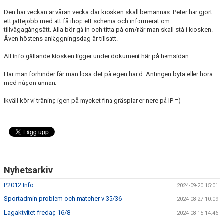
Den här veckan är våran vecka där kiosken skall bemannas. Peter har gjort
ett jättejobb med att få ihop ett schema och informerat om
tillvägagångsätt. Alla bör gå in och titta på om/när man skall stå i kiosken.
Även höstens anläggningsdag är tillsatt.
All info gällande kiosken ligger under dokument här på hemsidan.
Har man förhinder får man lösa det på egen hand. Antingen byta eller höra
med någon annan.
Ikväll kör vi träning igen på mycket fina gräsplaner nere på IP =)
Nyhetsarkiv
P2012 Info
2024-09-20 15:01
Sportadmin problem och matcher v 35/36
2024-08-27 10:09
Lagaktvitet fredag 16/8
2024-08-15 14:46