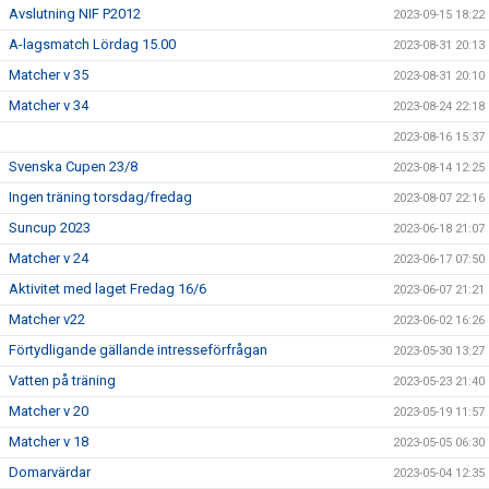
Avslutning NIF P2012
2023-09-15 18:22
A-lagsmatch Lördag 15.00
2023-08-31 20:13
Matcher v 35
2023-08-31 20:10
Matcher v 34
2023-08-24 22:18
2023-08-16 15:37
Svenska Cupen 23/8
2023-08-14 12:25
Ingen träning torsdag/fredag
2023-08-07 22:16
Suncup 2023
2023-06-18 21:07
Matcher v 24
2023-06-17 07:50
Aktivitet med laget Fredag 16/6
2023-06-07 21:21
Matcher v22
2023-06-02 16:26
Förtydligande gällande intresseförfrågan
2023-05-30 13:27
Vatten på träning
2023-05-23 21:40
Matcher v 20
2023-05-19 11:57
Matcher v 18
2023-05-05 06:30
Domarvärdar
2023-05-04 12:35