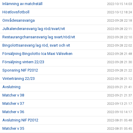
Inlämning av matchställ
2022-10-15 14:03
Höstlovsfotboll
2022-10-12 18:24
Områdesansvariga
2022-09-28 22:18
Julkalenderansvarig lag röd/svart/vit
2022-09-28 22:11
Restaurangchansansvarig lag svart/röd/vit
2022-09-28 22:10
Bingolottsansvarig lag röd, svart och vit
2022-09-28 22:02
Försäljning Bingolotto Ica Maxi Välsviken
2022-09-28 21:48
Försäljning vintern 22/23
2022-09-28 21:30
Sponsring NIF P2012
2022-09-28 21:22
Vinterträning 22/23
2022-09-28 21:12
Avslutning
2022-09-21 21:41
Matcher v 38
2022-09-21 21:37
Matcher v 37
2022-09-13 21:17
Matcher v 36
2022-09-10 14:17
Avslutning NIF P2012
2022-08-31 05:48
Matcher v 35
2022-08-31 05:45