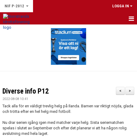
NIF P-2012
LOGGA IN
HEM
NYHETER
KALENDER
GÄSTBOK
Diverse info P12
<
>
2022-08-08 10:41
Tack alla för en väldigt trevlig helg på Ilanda. Barnen var riktigt nöjda, glada
och trötta efter en hel helg med fotboll.
Nu drar serien igång igen med matcher varje helg. Sista seriematchen
spelas i slutet av September och efter det planerar vi att ha någon rolig
avslutning med hela laget.