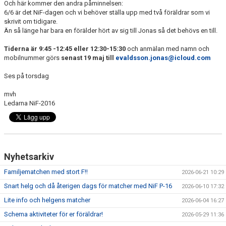
Och här kommer den andra påminnelsen:
6/6 är det NiF-dagen och vi behöver ställa upp med två föräldrar som vi
skrivit om tidigare.
Än så länge har bara en förälder hört av sig till Jonas så det behövs en till.
Tiderna är 9:45 -12:45 eller 12:30-15:30
och anmälan med namn och
mobilnummer görs
senast 19 maj till
evaldsson.jonas@icloud.com
Ses på torsdag
mvh
Ledarna NiF-2016
Nyhetsarkiv
Familjematchen med stort F!!
2026-06-21 10:29
Snart helg och då återigen dags för matcher med NiF P-16
2026-06-10 17:32
Lite info och helgens matcher
2026-06-04 16:27
Schema aktiviteter för er föräldrar!
2026-05-29 11:36