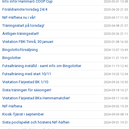
Info inför Hammarö COOP Cup
2025-05-01 13:38
Föräldramöte torsdag 24/4
2025-04-20 21:03
NiF-Häftena nu i vår!
2025-04-17 11:33
Träningsstart på torsdag!
2025-04-08 21:57
Äntligen träningsstart!
2025-03-26 21:11
Visitation FBK-Timrå, 30 januari
2025-01-08 16:50
Bingolottoförsäljning
2024-12-07 10:49
Bingolotter
2024-11-21 19:41
Futsalträning inställd - samt info om Bingolotter
2024-11-19 12:45
Futsalträning med start 10/11
2024-10-25 12:54
Visitation Färjestad BK 1/10
2024-09-24 10:50
Sista träningen för säsongen!
2024-09-18 14:27
Visitation Färjestad BKs Hemmamatcher!
2024-09-17 14:00
NiF-Häftena
2024-09-05 19:29
Kiosk-Tjänst i september
2024-09-04 08:14
Sista poolspelet och höstens NiF-häften
2024-09-01 19:21