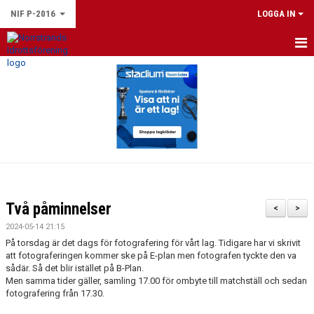
NIF P-2016
LOGGA IN
HEM
NYHETER
KALENDER
MATCHER
TRUPPEN
Två påminnelser
<
>
BILDGALLERI
2024-05-14 21:15
På torsdag är det dags för fotografering för vårt lag. Tidigare har vi skrivit
DOKUMENT
att fotograferingen kommer ske på E-plan men fotografen tyckte den va
sådär. Så det blir istället på B-Plan.
Men samma tider gäller, samling 17.00 för ombyte till matchställ och sedan
fotografering från 17.30.