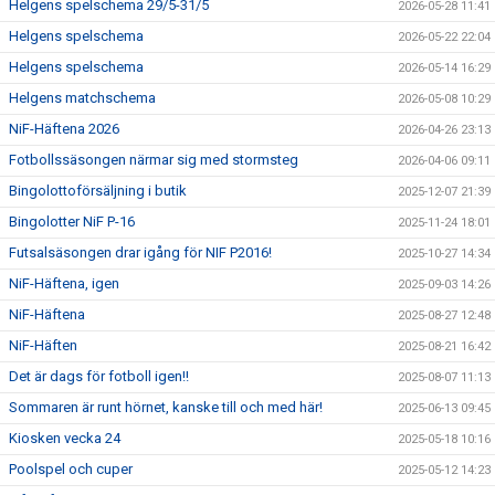
Helgens spelschema 29/5-31/5
2026-05-28 11:41
Helgens spelschema
2026-05-22 22:04
Helgens spelschema
2026-05-14 16:29
Helgens matchschema
2026-05-08 10:29
NiF-Häftena 2026
2026-04-26 23:13
Fotbollssäsongen närmar sig med stormsteg
2026-04-06 09:11
Bingolottoförsäljning i butik
2025-12-07 21:39
Bingolotter NiF P-16
2025-11-24 18:01
Futsalsäsongen drar igång för NIF P2016!
2025-10-27 14:34
NiF-Häftena, igen
2025-09-03 14:26
NiF-Häftena
2025-08-27 12:48
NiF-Häften
2025-08-21 16:42
Det är dags för fotboll igen!!
2025-08-07 11:13
Sommaren är runt hörnet, kanske till och med här!
2025-06-13 09:45
Kiosken vecka 24
2025-05-18 10:16
Poolspel och cuper
2025-05-12 14:23