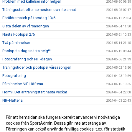
Problem med kallelser inför helgen
2024-08-30 09:35
Träningsstart efter semestern och lite annat
2024-08-05 07:47
Föräldramatch på torsdag 13/6
2024-06-11 23:04
Sista delen av vårsäsongen
2024-06-04 11:30
Nästa Poolspel 2/6
2024-05-21 10:33
Två påminnelser
2024-05-14 21:15
Poolspels-dags nästa helg!!!
2024-05-12 08:44
Fotografering och NiF-dagen
2024-05-06 21:13
Träningstider och poolspel vårsäsongen
2024-05-02 15:50
Fotografering
2024-04-23 19:59
Påminnelse NiF-Häftena
2024-04-15 13:35
Hörrni! Det är träningstart nästa vecka!
2024-04-04 22:08
NIF-Häftena
2024-04-03 20:43
Skämstaktiken
2024-03-27 17:45
Anläggningsdagen 6/4
För att hemsidan ska fungera korrekt använder vi nödvändiga
2024-03-27 10:44
cookies från SportAdmin. Dessa går inte att stänga av.
Sammanfattning föräldramöte NIF P-2016
2024-03-26 15:10
Föreningen kan också använda frivilliga cookies, t.ex. för statistik