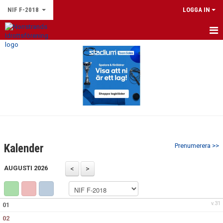
NIF F-2018
LOGGA IN
HEM
NYHETER
KALENDER
MATCHER
TRUPPEN
Kalender
Prenumerera >>
BILDGALLERI
AUGUSTI 2026
DOKUMENT
KONTAKT
v.31
01
02