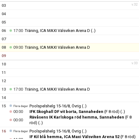
v.32
03
04
05
06
17:00
Träning, ICA MAXI Välsviken Arena D
(..)
07
08
09:00
Träning, ICA MAXI Välsviken Arena D
09
v.33
10
11
12
13
17:00
Träning, ICA MAXI Välsviken Arena D
14
15
Poolspelshelg 15-16/8, Övrig
(..)
Flera dagar
00:00
IFK Skoghall DF vit borta, Sannaheden
(F 8 röd)
(..)
Rävåsens IK Karlskoga röd hemma, Sannaheden
(F 8
00:00
röd)
(..)
16
Poolspelshelg 15-16/8, Övrig
(..)
Flera dagar
IF Kil blå hemma, ICA Maxi Välsviken Arena 52
(F 8 röd)