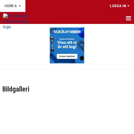
HERR A
LOGGA IN
HEM
NYHETER
KALENDER
MATCHER
TRUPPEN
Bildgalleri
BILDGALLERI
DOKUMENT
KONTAKT