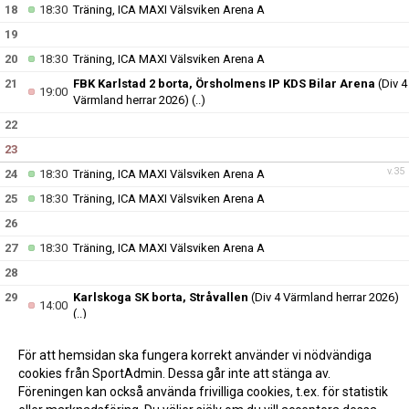
18
18:30
Träning, ICA MAXI Välsviken Arena A
19
20
18:30
Träning, ICA MAXI Välsviken Arena A
21
FBK Karlstad 2 borta, Örsholmens IP KDS Bilar Arena
(Div 4
19:00
Värmland herrar 2026)
(..)
22
23
v.35
24
18:30
Träning, ICA MAXI Välsviken Arena A
25
18:30
Träning, ICA MAXI Välsviken Arena A
26
27
18:30
Träning, ICA MAXI Välsviken Arena A
28
29
Karlskoga SK borta, Stråvallen
(Div 4 Värmland herrar 2026)
14:00
(..)
30
För att hemsidan ska fungera korrekt använder vi nödvändiga
v.36
31
18:30
Träning, ICA MAXI Välsviken Arena A
cookies från SportAdmin. Dessa går inte att stänga av.
Föreningen kan också använda frivilliga cookies, t.ex. för statistik