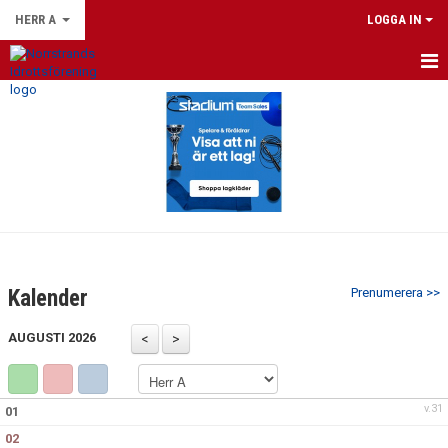
HERR A
LOGGA IN
HEM
NYHETER
KALENDER
MATCHER
TRUPPEN
Kalender
Prenumerera >>
BILDGALLERI
AUGUSTI 2026
DOKUMENT
KONTAKT
v.31
01
02