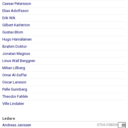
Caesar Petersson
Elias Adolfsson
Erik Wik
Gilbert Karlström
Gustav Blom
Hugo Hämäläinen
Ibrahim Doktor
Jonatan Magnus
Linus Wall Berggren
Milian Lillberg
Omar Al-Saffar
Oscar Larsson
Pelle Gunnberg
Theodor Fahlén
Ville Lindalen
Ledare
0704-358036
Andreas Janssen