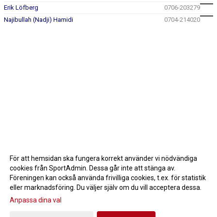
Erik Löfberg
0706-203279
Najibullah (Nadji) Hamidi
0704-214020
För att hemsidan ska fungera korrekt använder vi nödvändiga
cookies från SportAdmin. Dessa går inte att stänga av.
Föreningen kan också använda frivilliga cookies, t.ex. för statistik
eller marknadsföring. Du väljer själv om du vill acceptera dessa.
Anpassa dina val
Cookie-inställningar
Gå till Webbversion