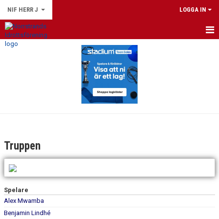
NIF HERR J
LOGGA IN
HEM
NYHETER
KALENDER
MATCHER
TRUPPEN
Truppen
BILDGALLERI
DOKUMENT
Spelare
KONTAKT
Alex Mwamba
Benjamin Lindhé