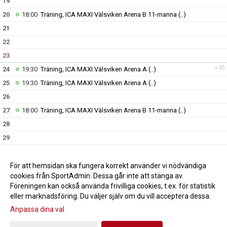
19
20
18:00
Träning, ICA MAXI Välsviken Arena B 11-manna
(..)
21
22
23
v.35
24
19:30
Träning, ICA MAXI Välsviken Arena A
(..)
25
19:30
Träning, ICA MAXI Välsviken Arena A
(..)
26
27
18:00
Träning, ICA MAXI Välsviken Arena B 11-manna
(..)
28
29
30
v.36
31
19:30
Träning, ICA MAXI Välsviken Arena A
(..)
För att hemsidan ska fungera korrekt använder vi nödvändiga
cookies från SportAdmin. Dessa går inte att stänga av.
Föreningen kan också använda frivilliga cookies, t.ex. för statistik
eller marknadsföring. Du väljer själv om du vill acceptera dessa.
Anpassa dina val
Cookie-inställningar
Gå till Webbversion