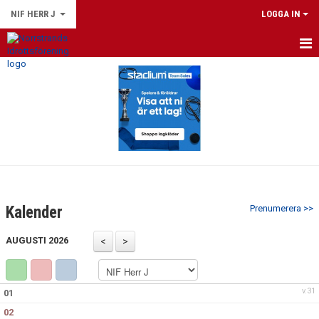
NIF HERR J
LOGGA IN
HEM
NYHETER
KALENDER
MATCHER
TRUPPEN
Kalender
Prenumerera >>
BILDGALLERI
AUGUSTI 2026
DOKUMENT
KONTAKT
v.31
01
02